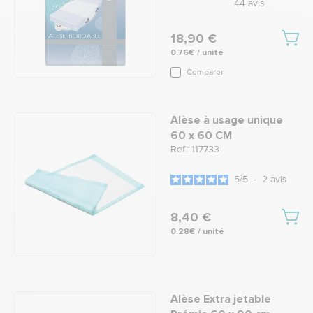
44
avis
18,90 €
0.76€ / unité
Comparer
Alèse à usage unique
60 x 60 CM
Ref.: 117733
5
/
5
-
2
avis
8,40 €
0.28€ / unité
Alèse Extra jetable