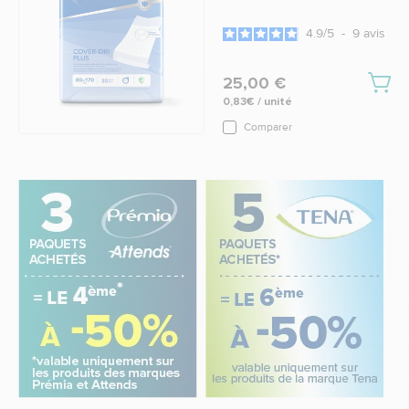
4.9
/
5
-
9
avis
25,00 €
0,83€ / unité
Comparer