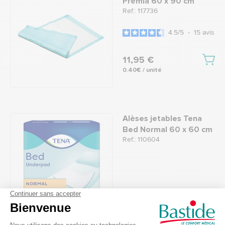
Prémia 60 x 90 cm
Ref.: 117736
4.5
/
5
-
15
avis
11,95 €
0.40€ / unité
Alèses jetables Tena
Bed Normal 60 x 60 cm
Ref.: 110604
11,75 €
Comparer