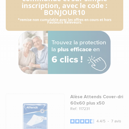
inscription, avec le code :
BONJOUR10
*remise non cumulable avec les offres en cours et hors
Fauteuils Releveurs.
Alèse Attends Cover-dri
60x60 plus x50
Ref.: 117231
4.4
/
5
-
7
avis