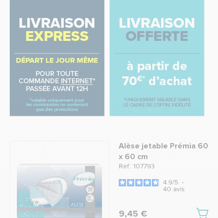
Alèse jetable Prémia 60
x 60 cm
Ref.: 107793
4.9
/
5
-
40
avis
9,45 €