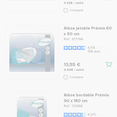
0.32€ / unité
Comparer
Alèse jetable Prémia 60
x 90 cm
Ref.: 107794
4.7
/
5
-
158
avis
13,55 €
0.45€ / unité
Comparer
Alèse bordable Prémia
90 x 180 cm
Ref.: 112968
4.3
/
5
-