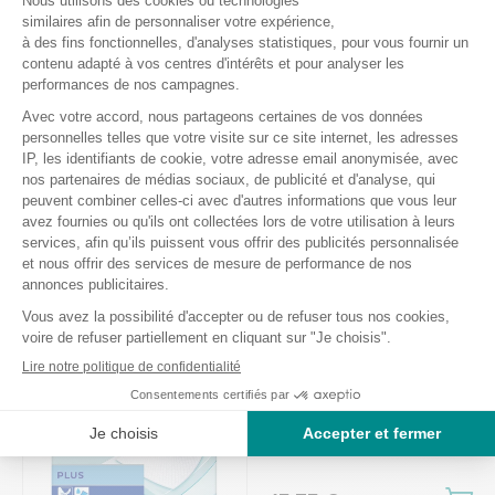
Alèses jetables Tena
Bed Normal 60 x 90 cm
Ref.: 110283
5
/
5
-
2
avis
15,55 €
Comparer
Alèses jetables Tena
Bed Plus 60 x 60 cm
Ref.: 110416
5
/
5
-
2
avis