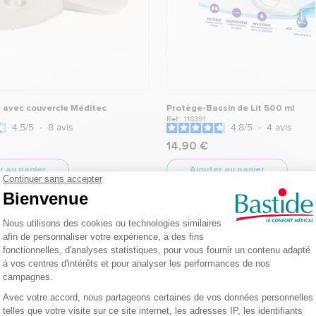
it avec couvercle Méditec
Protège-Bassin de Lit 500 ml
Ref.: 118391
4.5
/
5
-
8
avis
4.8
/
5
-
4
avis
14,90 €
r au panier
Ajouter au panier