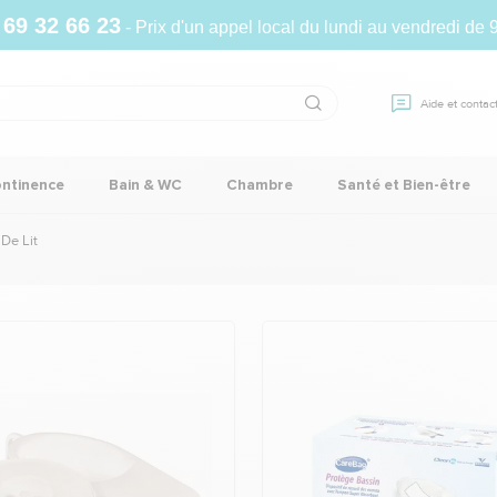
 69 32 66 23
- Prix d'un appel local du lundi au vendredi de 
Aide et contac
ontinence
Bain & WC
Chambre
Santé et Bien-être
De Lit