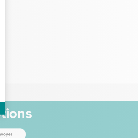
tions
nvoyer