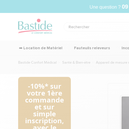
09
Une question ?
➡️ Location de Matériel
Fauteuils releveurs
Inc
Bastide Confort Médical
Santé & Bien-être
Appareil de mesure 
-10%* sur
votre 1ère
commande
et sur
simple
inscription,
avec le