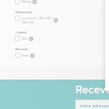
150 kg
1
Dimensions
( L x H x P ) : 315 x 35 x
1
325 mm
Couleur
Noir
1
Marques
Seca
1
Receve