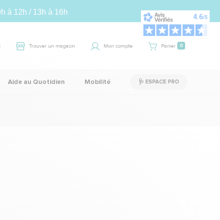
9h à 12h / 13h à 16h
t
Trouver un magasin
Mon compte
Panier
0
Aide au Quotidien
Mobilité
🩺 ESPACE PRO