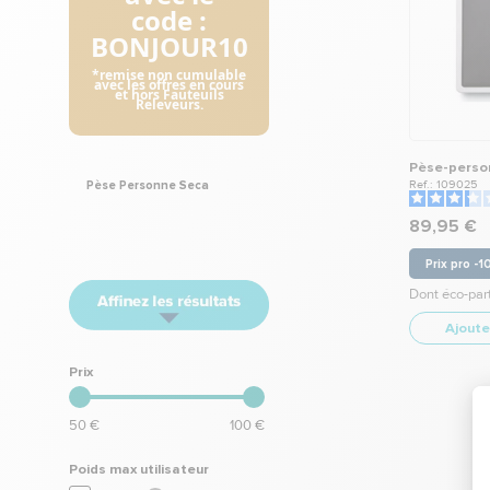
code :
BONJOUR10
*remise non cumulable
avec les offres en cours
et hors Fauteuils
Releveurs.
Pèse-person
Ref.: 109025
Pèse Personne Seca
89,95 €
Prix pro -
Dont éco-part
Ajoute
Prix
50 €
100 €
Poids max utilisateur