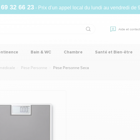
 69 32 66 23
- Prix d'un appel local du lundi au vendredi de 
Aide et contac
ontinence
Bain & WC
Chambre
Santé et Bien-être
médicale
Pèse Personne
Pèse Personne Seca