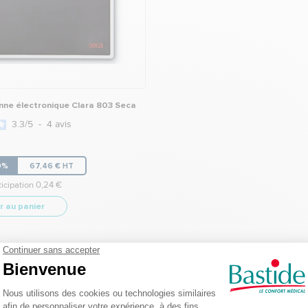
ne électronique Clara 803 Seca
3.3
/
5
-
4
avis
10%
67,46 € HT
icipation 0,24 €
r au panier