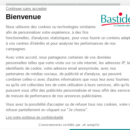
Change
Tour de
Absorption
en
complet
taille
e
n
ml
Premia Super
cm
Premia Super
60 - 90
2300
taille
S
Premia Super
70 - 110
3200
taille
M
Premia Super
100 -
3700
taille
L
160
Premia
110 - 170
4100
Super
taille
XL