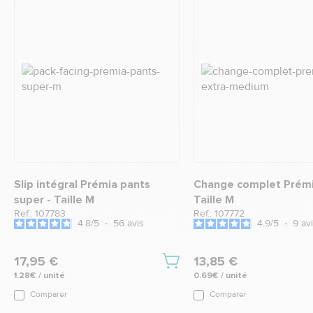
Slip intégral Prémia pants
Change complet Prémia
super - Taille M
Taille M
Ref.: 107783
Ref.: 107772
4.8
/
5
-
56
avis
4.9
/
5
-
9
av
17,95 €
13,85 €
1.28€ / unité
0.69€ / unité
Comparer
Comparer