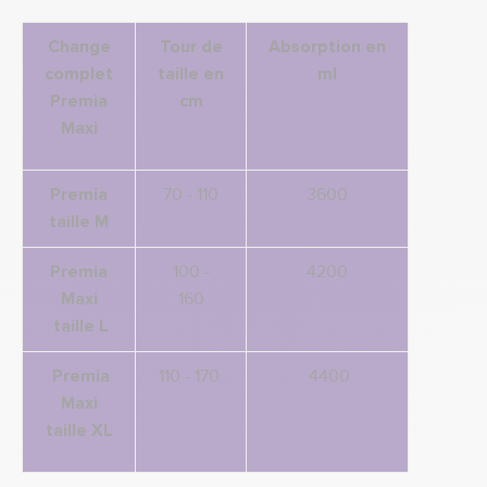
Change
Tour de
Absorption
en
complet
taille
e
n
ml
Premia
cm
Maxi
Premia
70 - 110
3600
taille
M
Premia
100 -
4200
Maxi
160
taille
L
Premia
110 - 170
4400
Maxi
taille
XL