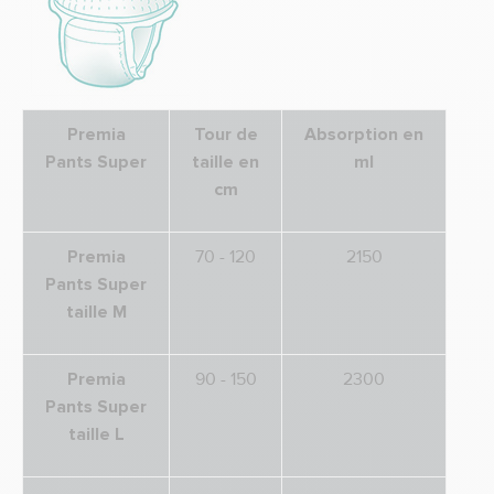
Premia
Tour de
Absorption
en
Pants Super
taille
e
n
ml
cm
Premia
70 - 120
2150
Pants Super
taille
M
Premia
90 - 150
2300
Pants Super
taille
L