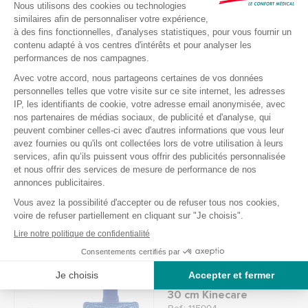
12,99 €
Compresse HOT &
COLD 30 x 18 cm
Ref.: 112048
15,99 €
Compresse thermique
Exclusivité web
au gel microbilles 20 x
30 cm Kinecare