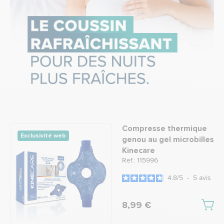
Compresse thermique
Exclusivité web
genou au gel microbilles
Kinecare
Ref.: 115996
4.8
/
5
-
5
avis
8,99 €