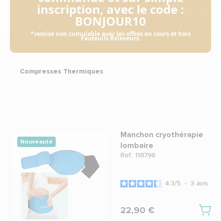
inscription, avec le code :
BONJOUR10
*remise non cumulable avec les offres en cours et hors
Fauteuils Releveurs.
Compresses Thermiques
Manchon cryothérapie
Nouveauté
lombaire
Ref.: 118796
4.3
/
5
-
3
avis
22,90 €