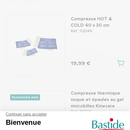
Compresse HOT &
COLD 40 x 30 cm
Ref.: 112049
19,99 €
Compresse thermique
Exclusivité web
nuque et épaules au gel
microbilles Kinecare
Ref.: 115995
5
/
5
-
5
avis