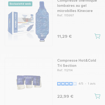
Compresse thermique
Exclusivité web
lombaires au gel
microbilles Kinecare
Ref.: 115997
11,29 €
Compresse Hot&Cold
Tri Section
Ref.: 112114
4
/
5
-
1
avis
22,99 €