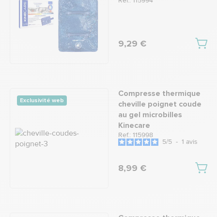
Ref.: 115994
9,29 €
Compresse thermique
Exclusivité web
cheville poignet coude
au gel microbilles
Kinecare
Ref.: 115998
5
/
5
-
1
avis
8,99 €