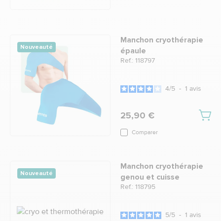
Manchon cryothérapie
Nouveauté
épaule
Ref.: 118797
4
/
5
-
1
avis
25,90 €
Comparer
Manchon cryothérapie
Nouveauté
genou et cuisse
Ref.: 118795
5
/
5
-
1
avis