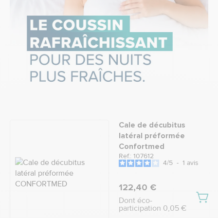
Cale de décubitus
latéral préformée
Confortmed
Ref.: 107612
4
/
5
-
1
avis
122,40 €
Dont éco-
participation 0,05 €