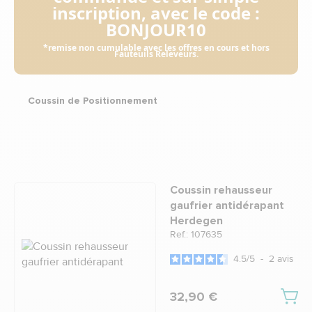
inscription, avec le code :
BONJOUR10
*remise non cumulable avec les offres en cours et hors
Fauteuils Releveurs.
Coussin de Positionnement
Coussin rehausseur
gaufrier antidérapant
Herdegen
Ref.: 107635
4.5
/
5
-
2
avis
32,90 €