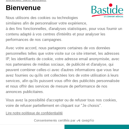
129,58 €
Coussin cylindre de
protection Confortmed
Ref.: 107616
129,58 €
Dont éco-
participation 0,05 €
Coussin Demi-Lune
Confortmed
Ref.: 107613