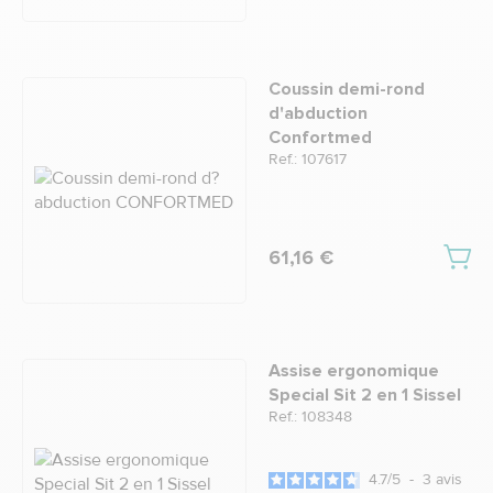
Coussin demi-rond
d'abduction
Confortmed
Ref.: 107617
61,16 €
Assise ergonomique
Special Sit 2 en 1 Sissel
Ref.: 108348
4.7
/
5
-
3
avis