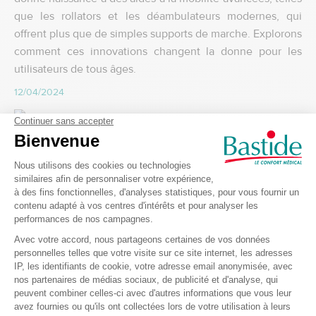
que les rollators et les déambulateurs modernes, qui
offrent plus que de simples supports de marche. Explorons
comment ces innovations changent la donne pour les
utilisateurs de tous âges.
12/04/2024
Déambulateur, rollator ou cadre de marche
quel modèle choisir ?
Pour retrouver toute votre confiance lors de vos différents
déplacements, avez-vous déjà pensé à utiliser un
déambulateur ? En fonction de votre autonomie, du type
de déplacement, (à l’intérieur ou à l’extérieur) du type de
sol, (glissant, lisse ou rugueux) et des caractéristiques de
cette aide à la mobilité (pliable, à roulette, avec siège,
freins…), découvrez notre guide conseil pour vous aider à
bien choisir votre déambulateur, rollator ou cadre de