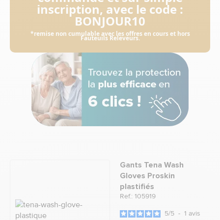
inscription, avec le code :
BONJOUR10
*remise non cumulable avec les offres en cours et hors
Fauteuils Releveurs.
Gants Tena Wash
Gloves Proskin
plastifiés
Ref.: 105919
5
/
5
-
1
avis