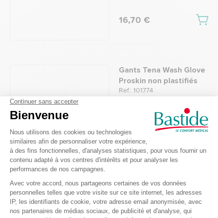
16,70 €
Gants Tena Wash Glove
Proskin non plastifiés
Ref.: 101774
5
/
5
-
5
avis
17,85 €