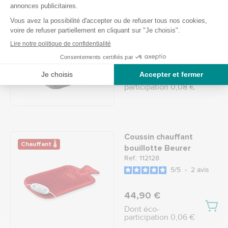
Chancelière électrique
Chauffant 🌡
Lanaform
Ref.: 112131
4.3
/
5
-
3
avis
39,90 €
Dont éco-
participation 0,08 €
Coussin chauffant
Chauffant 🌡
bouillotte Beurer
Ref.: 112128
5
/
5
-
2
avis
44,90 €
Dont éco-
participation 0,06 €