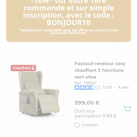
-10%* sur votre 1ère
commande et sur simple
inscription, avec le code :
BONJOUR10
*remise non cumulable avec les offres en cours et hors
Fauteuils Releveurs.
Fauteuil reveleur cosy
Chauffant 🌡
chauffant 3 fonctions
vert olive
Ref.: 118597
3.5
/
5
-
4
avis
399,00 €
Dont éco-
participation 9,89 €
Comparer