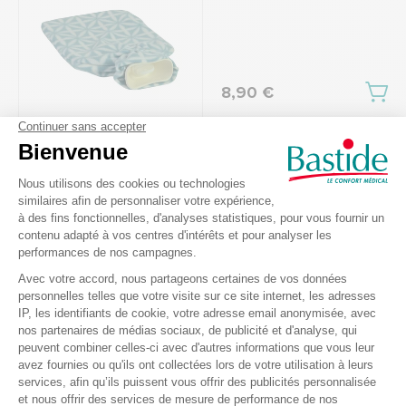
8,90 €
Couverture chauffante
Chauffant 🌡
Cosy HD 75 Beurer
Ref.: 113777
4.5
/
5
-
2
avis
89,50 €
Dont éco-
participation 0,21 €