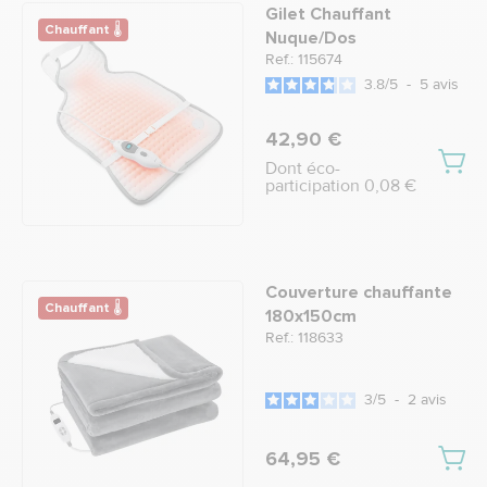
Gilet Chauffant
Chauffant 🌡
Nuque/Dos
Ref.: 115674
3.8
/
5
-
5
avis
42,90 €
Dont éco-
participation 0,08 €
Couverture chauffante
Chauffant 🌡
180x150cm
Ref.: 118633
3
/
5
-
2
avis
64,95 €