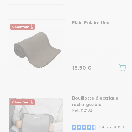
Plaid Polaire Uno
Chauffant 🌡
16,90 €
Bouillotte électrique
Chauffant 🌡
rechargeable
Ref.: 112132
4.4
/
5
-
8
avis