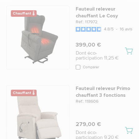
Fauteuil releveur
Chauffant 🌡
chauffant Le Cosy
Ref.: 117972
4.8
/
5
-
16
avis
399,00 €
Dont éco-
participation 11,25 €
Comparer
Fauteuil releveur Primo
Chauffant 🌡
chauffant 3 fonctions
Ref.: 118606
279,00 €
Dont éco-
participation 9,20 €