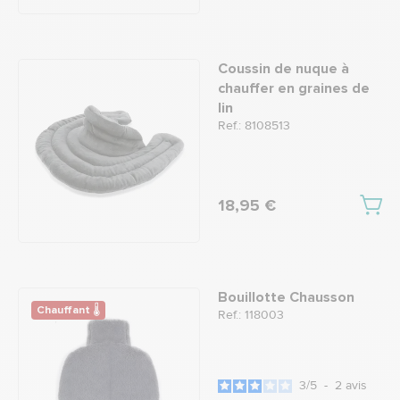
Coussin de nuque à
chauffer en graines de
lin
Ref.: 8108513
18,95 €
Bouillotte Chausson
Chauffant 🌡
Ref.: 118003
3
/
5
-
2
avis