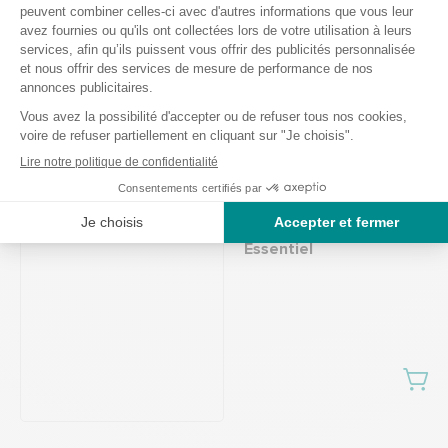
Fauteuil roulant Weely
Essentiel