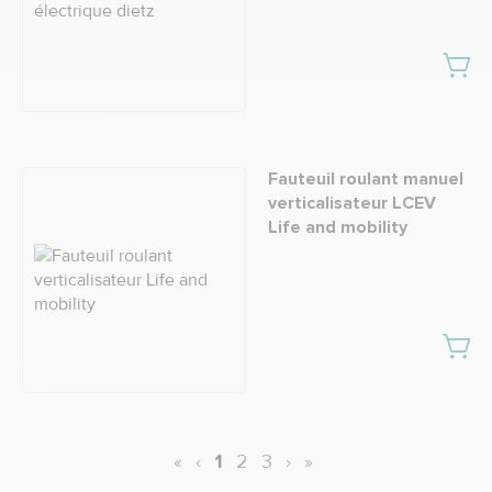
Fauteuil roulant manuel
verticalisateur LCEV
Life and mobility
«
‹
1
2
3
›
»