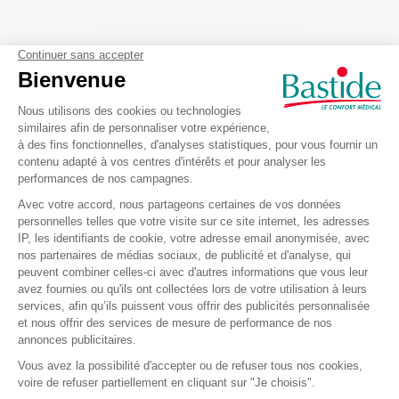
Produits complémentaires
Culotte pelvienne Arpégia
Ceinture de transfert
Transac Herdegen