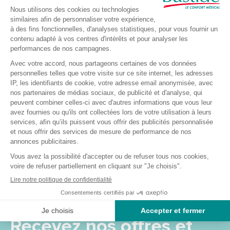
Culotte pelvienne Arpégia
Ceinture de transfert
Transac Herdegen
42,00 €
42,50 €
Recevez nos offres et