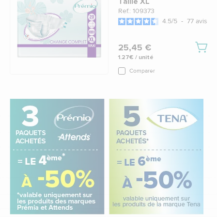
Taille XL
Ref.: 109373
4.5
/
5
-
77
avis
25,45 €
1.27€ / unité
Comparer