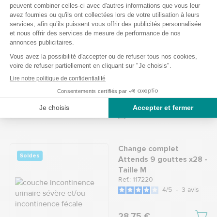
Change complet Tena
Flex ProSkin Maxi -
Taille M
Ref.: 104820
4.6
/
5
-
10
avis
26,95 €
Comparer
Change complet
Soldes
Attends 9 gouttes x28 -
Taille M
Ref.: 117220
4
/
5
-
3
avis
28,75 €