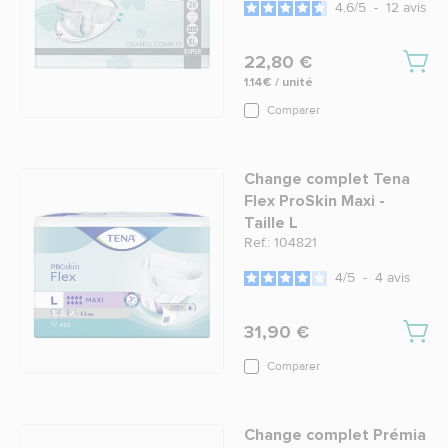
4.6
/
5
-
12
avis
22,80 €
1.14€ / unité
Comparer
Change complet Tena
Flex ProSkin Maxi -
Taille L
Ref.: 104821
4
/
5
-
4
avis
31,90 €
Comparer
Change complet Prémia