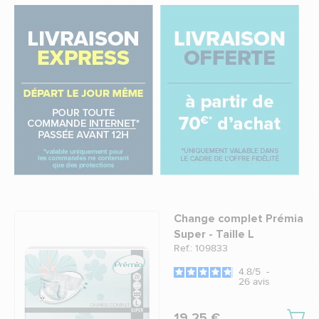
Change complet Prémia
Super - Taille L
Ref.: 109833
4.8
/
5
-
26
avis
19,25 €