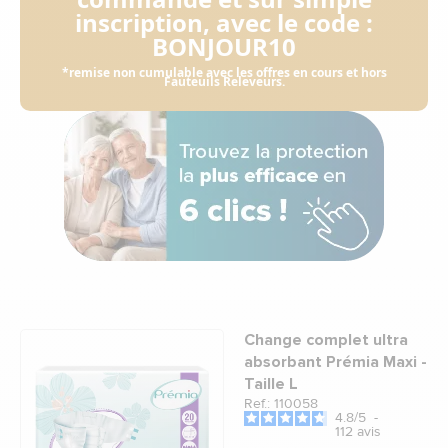
inscription, avec le code :
BONJOUR10
*remise non cumulable avec les offres en cours et hors
Fauteuils Releveurs.
Change complet ultra
absorbant Prémia Maxi -
Taille L
Ref.: 110058
4.8
/
5
-
112
avis