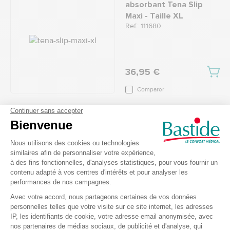
absorbant Tena Slip
Maxi - Taille XL
Ref.: 111680
36,95 €
Comparer
Change complet Tena
Slip ProSkin Bariatric
Super - Taille XXL
Ref.: 113257
5
/
5
-
11
avis
50,90 €
Comparer