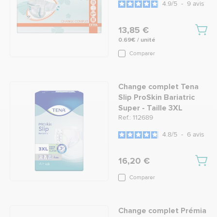
4.9
/
5
-
9
avis
13,85 €
0.69€ / unité
Comparer
Change complet Tena
Slip ProSkin Bariatric
Super - Taille 3XL
Ref.: 112689
4.8
/
5
-
6
avis
16,20 €
Comparer
Change complet Prémia