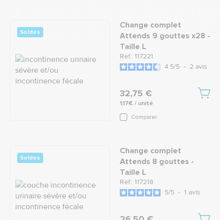
Change complet
Soldes
Attends 9 gouttes x28 -
Taille L
Ref.: 117221
4.5
/
5
-
2
avis
32,75 €
1,17€ / unité
Comparer
Change complet
Soldes
Attends 8 gouttes -
Taille L
Ref.: 117218
5
/
5
-
1
avis
26,50 €