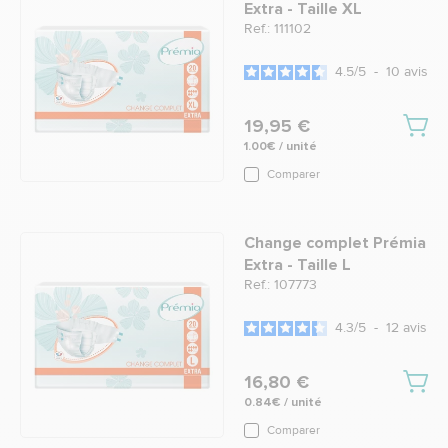
Extra - Taille XL
Ref.: 111102
4.5
/
5
-
10
avis
19,95 €
1.00€ / unité
Comparer
Change complet Prémia
Extra - Taille L
Ref.: 107773
4.3
/
5
-
12
avis
16,80 €
0.84€ / unité
Comparer