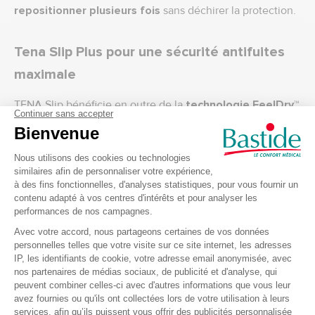
repositionner plusieurs fois
sans déchirer la protection.
Tena Slip Plus pour une sécurité antifuites
maximale
TENA Slip bénéficie en outre de la
technologie FeelDry™
pour une absorption incomparable
et d'un double
noyau qui absorbe et piège rapidement l'urine. Pour une
plus grande efficacité, le change comprend un
témoin
d'humidité
permettant de savoir quand celui-ci est saturé.
Respecte les peaux délicates
Tena Slip Plus est doté d'un
voile doux
pour plus de
confort. Le slip absorbant Tena laisse la
peau respirer
et
absorbe rapidement les liquides pour la laisser au sec.