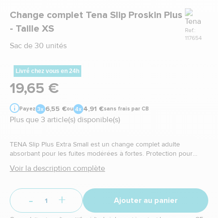
Marque
Change complet Tena Slip Proskin Plus
- Taille XS
Ref.:
117654
Sac de 30 unités
Livré chez vous en 24h
19,65 €
6,55 €
4,91 €
Payez
ou
sans frais par CB
Plus que 3 article(s) disponible(s)
TENA Slip Plus Extra Small est un change complet adulte
absorbant pour les fuites modérées à fortes. Protection pour
incontinence urinaire et ou anale pour homme et pour femme.
Voir la description complète
-
+
Ajouter au panier