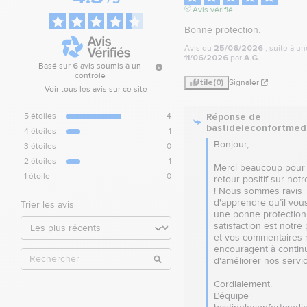
Avis vérifié
Bonne protection.
Avis du
25/06/2026
, suite à u
11/06/2026
par
A.G.
Basé sur
6
avis soumis à un
contrôle
Utile
(0)
Signaler
Voir tous les avis sur ce site
Réponse de
5
étoiles
4
bastideleconfortmed
4
étoiles
1
Bonjour,

3
étoiles
0
2
étoiles
1
Merci beaucoup pour 
1
étoile
0
retour positif sur notr
! Nous sommes ravis 
d'apprendre qu’il vous
Trier les avis
une bonne protection.
satisfaction est notre p
et vos commentaires 
encouragent à continu
d'améliorer nos servic
Cordialement.

L’équipe 