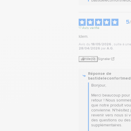
bastideleconfortmedic
5
/
Avis vérifié
Idem.
Avis du
18/05/2026
, suite à u
28/04/2026
par
A.G.
Utile
(0)
Signaler
Réponse de
bastideleconfortmed
Bonjour,

Merci beaucoup pour 
retour ! Nous sommes 
que notre produit vou
convienne. N'hésitez p
revenir vers nous si v
des questions ou des 
supplémentaires. 
