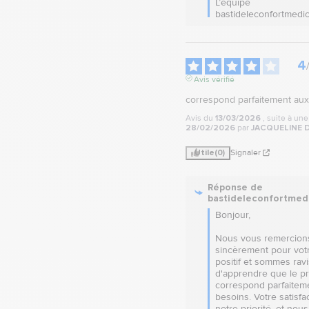
L’équipe 
bastideleconfortmedic
4
Avis vérifié
correspond parfaitement aux
Avis du
13/03/2026
, suite à un
28/02/2026
par
JACQUELINE D
Utile
(0)
Signaler
Réponse de
bastideleconfortmed
Bonjour,

Nous vous remercions
sincèrement pour votr
positif et sommes ravis
d'apprendre que le pro
correspond parfaiteme
besoins. Votre satisfac
notre priorité, et nous