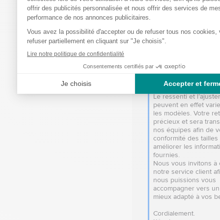
Nous sommes désolés
d’apprendre que ces s
vous apportent pas 
satisfaction, tant au n
la facilité d’utilisation
dimensions. Nous 
comprenons votre déc
d’autant plus si d’autre
produits de la même 
vous conviennent 
parfaitement.

Le ressenti et l’ajuste
peuvent en effet varie
les modèles. Votre ret
précieux et sera trans
nos équipes afin de vér
conformité des tailles 
améliorer les informat
fournies.

Nous vous invitons à 
notre service client af
nous puissions vous 
accompagner vers un 
mieux adapté à vos be
Cordialement.
