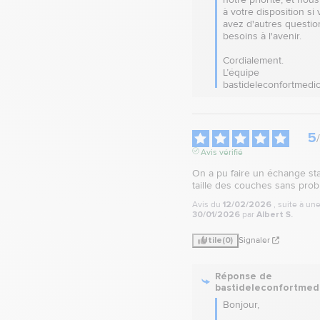
à votre disposition si 
avez d'autres questio
besoins à l'avenir. 

Cordialement.

L’équipe 
bastideleconfortmedic
5
/
Avis vérifié
On a pu faire un échange sta
taille des couches sans prob
Avis du
12/02/2026
, suite à u
30/01/2026
par
Albert S.
Utile
(0)
Signaler
Réponse de
bastideleconfortmed
Bonjour, 
