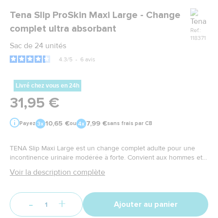
Marque
Tena Slip ProSkin Maxi Large - Change
complet ultra absorbant
Ref.:
118371
Sac de 24 unités
4.3
/
5
-
6
avis
Livré chez vous en 24h
31,95 €
10,65 €
7,99 €
Payez
ou
sans frais par CB
TENA Slip Maxi Large est un change complet adulte pour une
incontinence urinaire modérée à forte. Convient aux hommes et
aux femmes mobiles ou alitées ayant besoin d'une protection très
Voir la description complète
absorbante.
-
+
Ajouter au panier