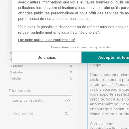
5
5
/
/
5
Avis vérifié
Pratique grâce à la ceinture
Avis du
27/12/2025
, suite à u
13/12/2025
par
GERARD A.
Basé sur
2
avis soumis à un
contrôle
Utile
(0)
Signaler
Voir tous les avis sur ce site
Réponse de
5
étoiles
2
bastideleconfortmed
4
étoiles
0
Bonjour,  

3
étoiles
0
2
étoiles
0
Nous vous remercions
1
étoile
0
chaleureusement pour
retour positif ! Nous 
ravis d'apprendre que 
Trier les avis
vous apporte satisfacti
praticité. Votre avis c
énormément pour nou
encourage à continuer
d'améliorer nos produit
Cordialement.

L’équipe bastidelecon