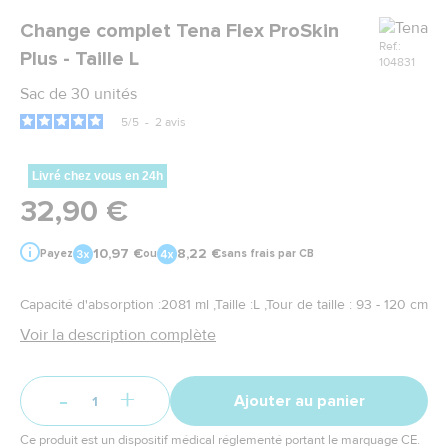
Marque
Change complet Tena Flex ProSkin
Ref.:
Plus - Taille L
104831
Sac de 30 unités
5
/
5
-
2
avis
Livré chez vous en 24h
32,90 €
10,97 €
8,22 €
Payez
ou
sans frais par CB
Capacité d'absorption :2081 ml ,Taille :L ,Tour de taille : 93 - 120 cm
Voir la description complète
-
+
Ajouter au panier
Ce produit est un dispositif médical réglementé portant le marquage CE.