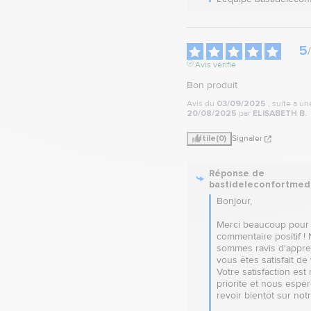
5
/
Avis vérifié
Bon produit
Avis du
03/09/2025
, suite à u
20/08/2025
par
ELISABETH B.
Utile
(0)
Signaler
Réponse de
bastideleconfortmed
Bonjour,

Merci beaucoup pour 
commentaire positif ! 
sommes ravis d'appre
vous êtes satisfait de 
Votre satisfaction est 
priorité et nous espé
revoir bientôt sur notre