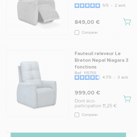
5
/
5
-
2
avis
849,00 €
Comparer
Fauteuil releveur Le
Breton Nepal Niagara 3
fonctions
Ref.: 115755
4.7
/
5
-
3
avis
999,00 €
Dont éco-
participation 11,25 €
Comparer