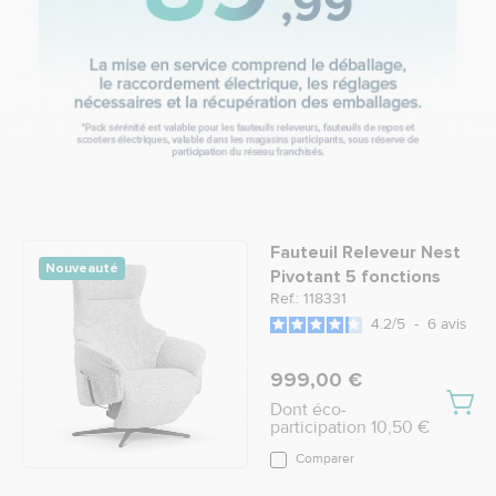
Fauteuil Releveur Nest
Nouveauté
Pivotant 5 fonctions
Ref.: 118331
4.2
/
5
-
6
avis
999,00 €
Dont éco-
participation 10,50 €
Comparer