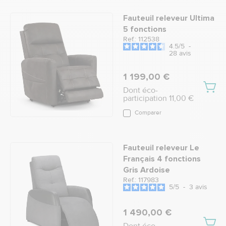
Fauteuil releveur Ultima
5 fonctions
Ref.: 112538
4.5
/
5
-
28
avis
1 199,00 €
Dont éco-
participation 11,00 €
Comparer
Fauteuil releveur Le
Français 4 fonctions
Gris Ardoise
Ref.: 117983
5
/
5
-
3
avis
1 490,00 €