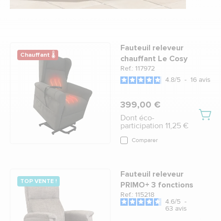
Fauteuil releveur
Chauffant 🌡
chauffant Le Cosy
Ref.: 117972
4.8
/
5
-
16
avis
399,00 €
Dont éco-
participation 11,25 €
Comparer
Fauteuil releveur
TOP VENTE !
PRIMO+ 3 fonctions
Ref.: 115218
4.6
/
5
-
63
avis