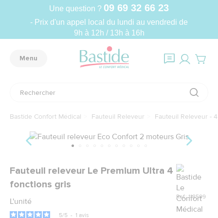
09 69 32 66 23
Une question ?
- Prix d'un appel local du lundi au vendredi de
9h à 12h / 13h à 16h
Menu
Bastide Confort Médical
Fauteuil Releveur
Fauteuil Releveur - 4
Marque
Fauteuil releveur Le Premium Ultra 4
fonctions gris
Ref.: 118599
L'unité
5
/
5
-
1
avis