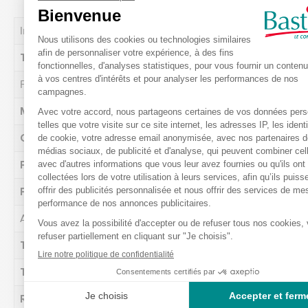
Incontinence
Taille INCO
Standard
Fauteuils RELAX
Motorisation
4 fonctions
Couleur
Gris
Poids max utilisateur
140 kg
Fonctions en +
Port USB
Attributs généraux
Télécommande
Filaire
Taille INCO
Standard
Revêtement
Polyester