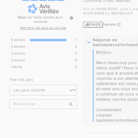
Conforme à mes attentes
Avis du
01/05/2026
, suite à u
21/04/2026
par
MICHELLE P.
Basé sur
1
avis soumis à un
contrôle
Utile
(0)
Signaler
Voir tous les avis sur ce site
Réponse de
5
étoiles
1
bastideleconfortmed
4
étoiles
0
Bonjour,  

3
étoiles
0
2
étoiles
0
Merci beaucoup pour 
1
étoile
0
retour positif ! Nous 
ravis que le produit ait
répondu à vos attentes
Trier les avis
satisfaction est notre p
et votre avis nous en
à continuer de vous off
meilleur service possib
Cordialement.

L’équipe 
bastideleconfortmedic