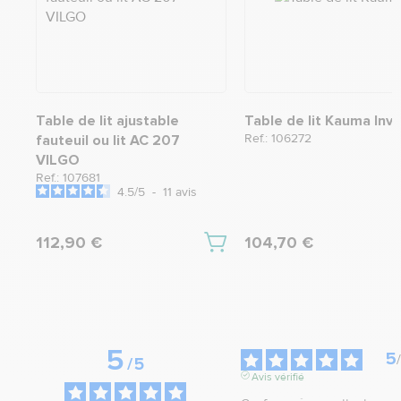
Table de lit ajustable
Table de lit Kauma Inv
Ref.: 106272
fauteuil ou lit AC 207
VILGO
Ref.: 107681
4.5
/
5
-
11
avis
112,90 €
104,70 €
5
5
/
/
5
Avis vérifié