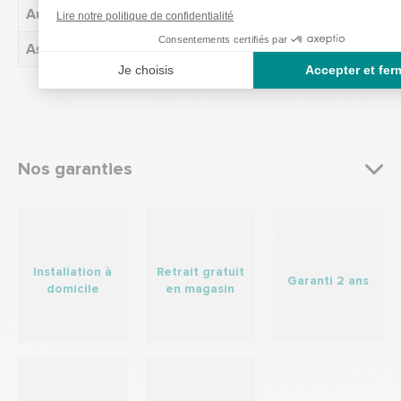
Autre dénomination
Fauteuil relax petits espaces
Assise
Bultex à mémoire de forme
Nos garanties
Installation à
Retrait gratuit
Garanti 2 ans
domicile
en magasin