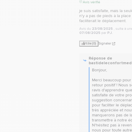
Avis vérifié
je suis satisfaite, mais la seul
n'y a pas de pieds à la place 
faciliterait le déplacement.
Avis du
23/08/2025
, suite à u
07/08/2025
par
P.J.
Utile
(0)
Signaler
Réponse de
bastideleconfortmed
Bonjour,

Merci beaucoup pour 
retour positif ! Nous 
ravis d'apprendre que
satisfaite de votre prod
suggestion concernan
pour faciliter le dépla
très appréciée et nous
manquerons pas de la
transmettre à notre éq
N'hésitez pas à reveni
nous pour toute autre