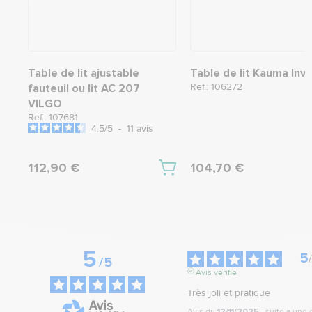
Table de lit ajustable
Table de lit Kauma Inv
Ref.: 106272
fauteuil ou lit AC 207
VILGO
Ref.: 107681
4.5
/
5
-
11
avis
112,90 €
104,70 €
5
5
/
/
5
Avis vérifié
Très joli et pratique
Avis du
12/11/2025
, suite à une