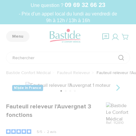
09 69 32 66 23
Une question ?
- Prix d'un appel local du lundi au vendredi de
9h à 12h / 13h à 16h
Menu
Bastide Confort Médical
Fauteuil Releveur
Fauteuil releveur l'A
Made In France
Marque
Fauteuil releveur l'Auvergnat 3
fonctions
Ref.: 112810
5
/
5
-
2
avis