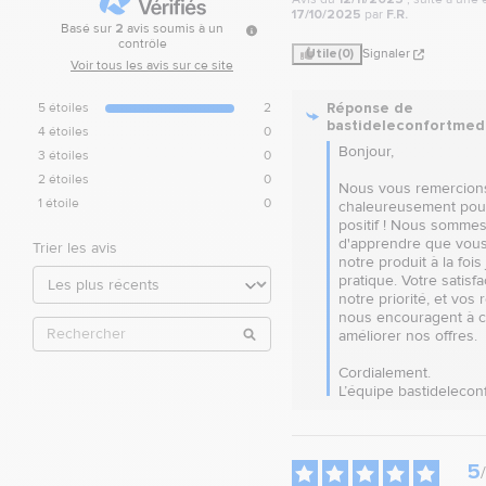
17/10/2025
par
F.R.
Basé sur
2
avis soumis à un
contrôle
Utile
(0)
Signaler
Voir tous les avis sur ce site
Réponse de
5
étoiles
2
bastideleconfortmed
4
étoiles
0
Bonjour, 

3
étoiles
0
2
étoiles
0
Nous vous remercions
1
étoile
0
chaleureusement pour 
positif ! Nous sommes 
d'apprendre que vous
Trier les avis
notre produit à la fois j
pratique. Votre satisfac
notre priorité, et vos r
nous encouragent à co
améliorer nos offres. 

Cordialement.

L’équipe bastidelecon
5
/