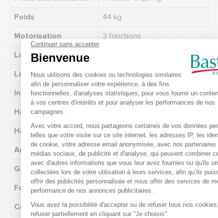
Poids
44 kg
Motorisation
3 fonctions
Largeur d'assise
46 cm
Largeur
69 cm
Inclinaison
Inclinaison à 135°
Hauteur d'assise
45 cm
Hauteur
106 cm
Années de garanties
2 ans
Gamme
Haut de gamme
Fabrication
Fabriqué en France
Couleur
Gris