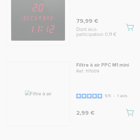
79,99 €
Dont éco-
participation 0,11 €
Filtre à air PPC M1 mini
Ref.: 117009
5
/
5
-
1
avis
2,99 €