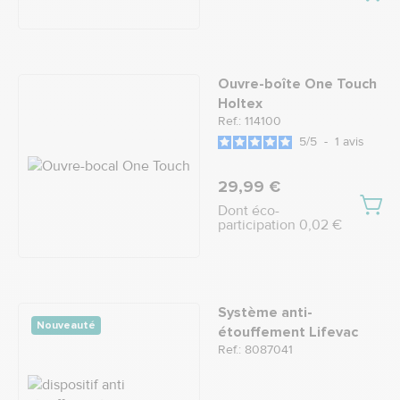
Ouvre-boîte One Touch
Holtex
Ref.: 114100
5
/
5
-
1
avis
29,99 €
Dont éco-
participation 0,02 €
Système anti-
Nouveauté
étouffement Lifevac
Ref.: 8087041