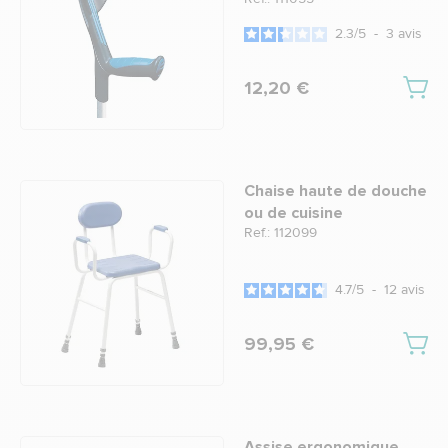
2.3
/
5
-
3
avis
12,20 €
Chaise haute de douche
ou de cuisine
Ref.: 112099
4.7
/
5
-
12
avis
99,95 €
Assise ergonomique