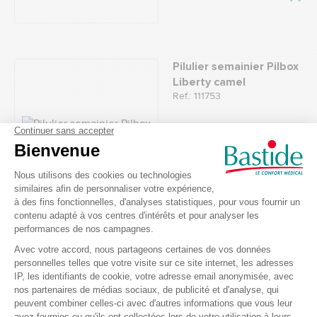
Pilulier semainier Pilbox
Liberty camel
Ref.: 111753
5
/
5
-
1
avis
17,90 €
Loupe de lecture A4
pleine page
Ref.: 112111