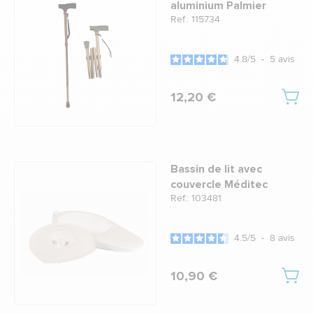
aluminium Palmier
Ref.: 115734
4.8
/
5
-
5
avis
12,20 €
Bassin de lit avec
couvercle Méditec
Ref.: 103481
4.5
/
5
-
8
avis
10,90 €