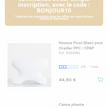
inscription, avec le code :
BONJOUR10
*remise non cumulable avec les offres en cours et hors
Fauteuils Releveurs.
Housse Picot Blanc pour
Oreiller PPC / CPAP
Ref.: 8083666
2
/
5
-
1
avis
44,90 €
Canne pliante