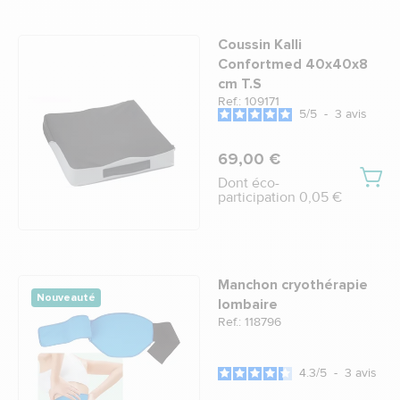
Coussin Kalli
Confortmed 40x40x8
cm T.S
Ref.: 109171
5
/
5
-
3
avis
69,00 €
Dont éco-
participation 0,05 €
Manchon cryothérapie
Nouveauté
lombaire
Ref.: 118796
4.3
/
5
-
3
avis