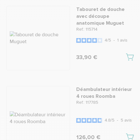
Tabouret de douche
avec découpe
anatomique Muguet
Ref.: 115714
4
/
5
-
1
avis
33,90 €
Déambulateur intérieur
4 roues Roomba
Ref.: 117785
4.8
/
5
-
5
avis
126,00 €