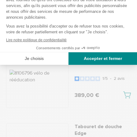
5
/
5
-
2
avis
19,90 €
Vélo de rééducation
bras et jambes
Ref.: 8106796
1
/
5
-
2
avis
389,00 €
Tabouret de douche
Edge