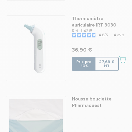
Thermomètre
auriculaire IRT 3030
Ref.: 114315
4.8
/
5
-
4
avis
36,90 €
Prix pro
27,68 €
-10%
HT
Housse bouclette
Pharmaouest