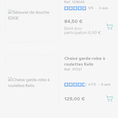
Ref.: 109045
5
/
5
-
3
avis
84,50 €
Dont éco-
participation 6,00 €
Chaise garde-robe à
roulettes Kelis
Ref.: 111727
4.7
/
5
-
6
avis
129,00 €