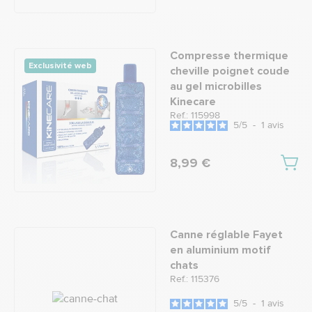
Compresse thermique
Exclusivité web
cheville poignet coude
au gel microbilles
Kinecare
Ref.: 115998
5
/
5
-
1
avis
8,99 €
Canne réglable Fayet
en aluminium motif
chats
Ref.: 115376
5
/
5
-
1
avis