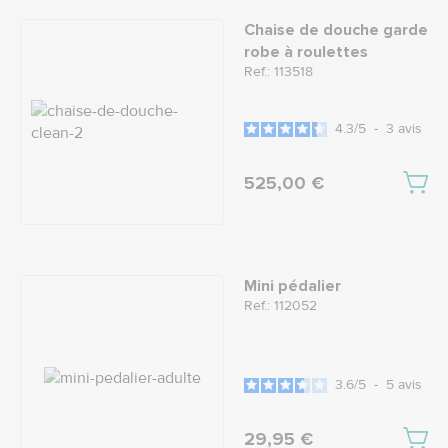
Chaise de douche garde
robe à roulettes
Ref.: 113518
4.3
/
5
-
3
avis
525,00 €
Mini pédalier
Ref.: 112052
3.6
/
5
-
5
avis
29,95 €