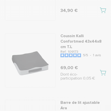
34,90 €
Coussin Kalli
Confortmed 43x44x8
cm T.L
Ref.: 109173
5
/
5
-
1
avis
69,00 €
Dont éco-
participation 0,05 €
Barre de lit ajustable
Ara