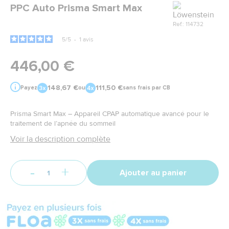
Marque
PPC Auto Prisma Smart Max
Ref.: 114732
5
/
5
-
1
avis
446,00 €
148,67 €
111,50 €
Payez
ou
sans frais par CB
Prisma Smart Max – Appareil CPAP automatique avancé pour le
traitement de l’apnée du sommeil
Voir la description complète
-
+
Ajouter au panier