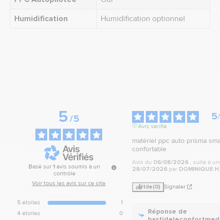
Humidification
Humidification optionnel
5
5
/
/
5
Avis vérifié
matériel ppc auto prisma smar
confortable
Avis du
06/08/2026
, suite à u
Basé sur
1
avis soumis à un
28/07/2026
par
DOMINIQUE H
contrôle
Voir tous les avis sur ce site
Utile
(0)
Signaler
5
étoiles
1
Réponse de
4
étoiles
0
bastideleconfortmed