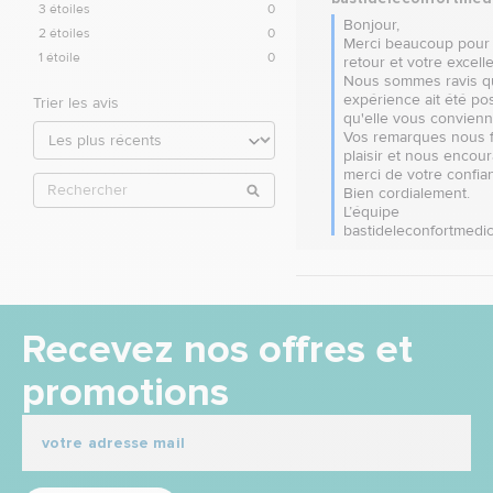
3
étoiles
0
Bonjour,  

2
étoiles
0
Merci beaucoup pour 
1
étoile
0
retour et votre excellen
Nous sommes ravis qu
expérience ait été posi
Trier les avis
qu'elle vous convienne
Vos remarques nous f
plaisir et nous encour
merci de votre confianc
Bien cordialement.

L’équipe 
bastideleconfortmedic
Recevez nos offres et
promotions