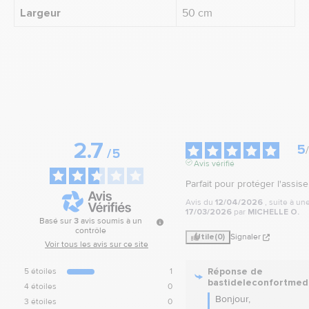
Largeur
50 cm
2.7
5
/
/
5
Avis vérifié
Parfait pour protéger l'assise
Avis du
12/04/2026
, suite à u
17/03/2026
par
MICHELLE O.
Basé sur
3
avis soumis à un
contrôle
Utile
(0)
Signaler
Voir tous les avis sur ce site
Réponse de
5
étoiles
1
bastideleconfortmed
4
étoiles
0
Bonjour, 

3
étoiles
0