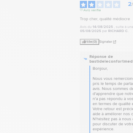
2
/
Avis vérifié
Trop cher, qualité médiocre
Avis du
14/08/2025
, suite à u
05/08/2025
par
RICHARD C.
Utile
(0)
Signaler
Réponse de
bastideleconfortmed
Bonjour,

Nous vous remercions 
pris le temps de parta
avis. Nous sommes dé
d'apprendre que notre
n'a pas répondu à vos
en termes de qualité et
Votre retour est préci
aide à améliorer nos of
N'hésitez pas à nous 
pour discuter de votre
expérience.
