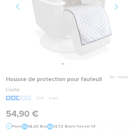
Ref.: 114582
Housse de protection pour fauteuil
L'unité
2.7
/
5
-
3
avis
54,90 €
18,30 €
13,72 €
Payez
ou
sans frais par CB