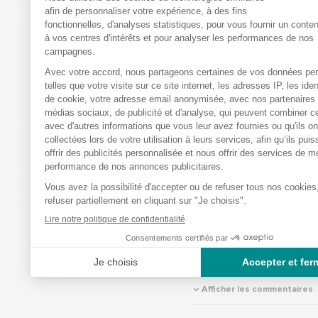
Réponse de
bastideleconfortmed
Bonjour, 

Nous sommes sincère
désolés d'apprendre 
n'avez pas encore reç
commande après 10 jou
ne correspond pas à 
standards de service, 
comprenons votre frust
N'hésitez pas à nous 
directement aux coor
suivantes contact@bas
medical.fr ou 09 69 3
pour que nous puissi
aider à résoudre ce p
rapidement.

Cordialement.

L’équipe bastidelecon
Afficher les commentaires