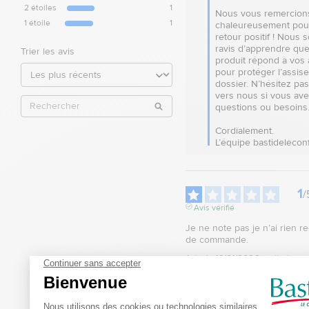
2
étoiles
1
Nous vous remercions
1
étoile
1
chaleureusement pour
retour positif ! Nous 
ravis d’apprendre que
Trier les avis
produit répond à vos a
pour protéger l’assise 
dossier. N’hésitez pas 
vers nous si vous avez
questions ou besoins.
Cordialement.

L’équipe bastidelecon
1
/
Avis vérifié
Je ne note pas je n’ai rien re
de commande.
Avis du
16/01/2026
, suite à un
02/01/2026
par
GREGOIRE D.
Utile
(0)
Signaler