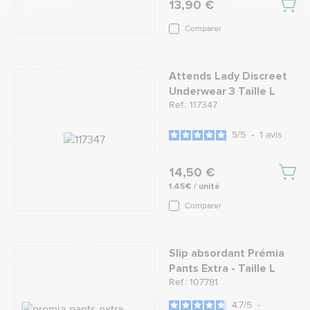
13,90 €
Comparer
Attends Lady Discreet
Underwear 3 Taille L
Ref.: 117347
5
/
5
-
1
avis
14,50 €
1.45€ / unité
Comparer
Slip absordant Prémia
Pants Extra - Taille L
Ref.: 107781
4.7
/
5
-