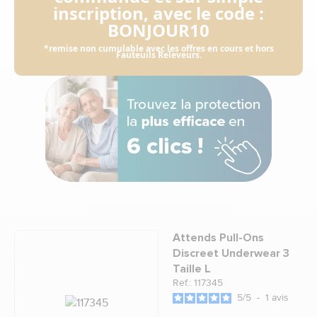
inscription, avec le code :
BONJOUR10
*remise non cumulable avec les offres en cours et hors
Fauteuils Releveurs.
Attends Pull-Ons
Discreet Underwear 3
Taille L
Ref.: 117345
5
/
5
-
1
avis