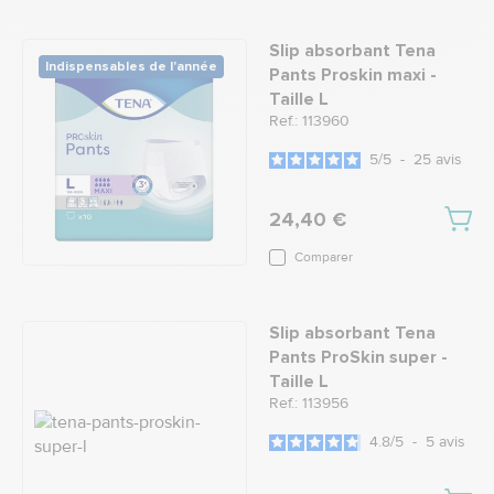
Slip absorbant Tena
Indispensables de l'année
Pants Proskin maxi -
Taille L
Ref.: 113960
5
/
5
-
25
avis
24,40 €
Comparer
Slip absorbant Tena
Pants ProSkin super -
Taille L
Ref.: 113956
4.8
/
5
-
5
avis