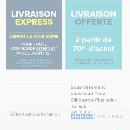
Sous-vêtement
absorbant Tena
Silhouette Plus noir -
Taille L
Ref.: 118118
4.6
/
5
-
9
avis