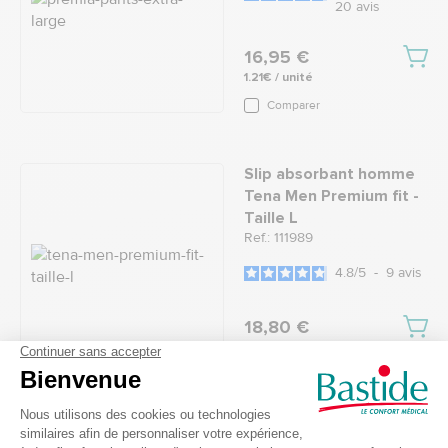
20
avis
16,95 €
1.21€ / unité
Comparer
Slip absorbant homme
Tena Men Premium fit -
Taille L
Ref.: 111989
4.8
/
5
-
9
avis
18,80 €
Comparer
Slip intégral Prémia