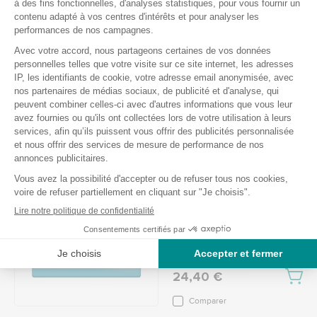
pants super - Taille L
Ref.: 107784
4.8
/
5
-
105
avis
20,50 €
1.46€ / unité
Comparer
Slip absorbant Tena
Pants Proskin plus -
Taille L
Ref.: 113496
5
/
5
-
4
avis
24,40 €
Comparer