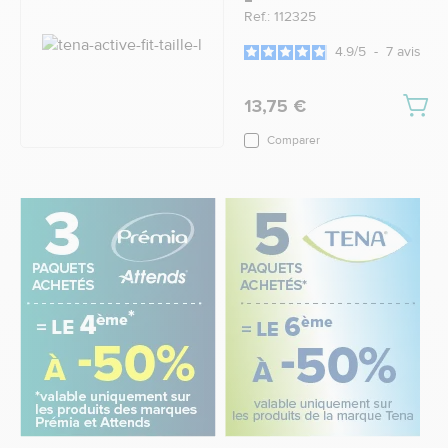
Ref.: 112325
4.9
/
5
-
7
avis
13,75 €
Comparer