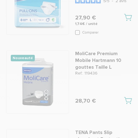
5
/
5
-
2
avis
27,90 €
1,74€ / unité
Comparer
MoliCare Premium
Nouveauté
Mobile Hartmann 10
gouttes Taille L
Ref.: 119436
28,70 €
TENA Pants Slip