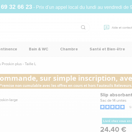
 69 32 66 23
- Prix d'un appel local du lundi au vendredi de 
Aide et contac
ontinence
Bain & WC
Chambre
Santé et Bien-être
Proskin plus - Taille L
commande, sur simple inscription, avec
*remise non cumulable avec les offres en cours et hors Fauteuils Releveurs
Slip absorbant
Sac de 14 unités
5
/
Livré chez vous en
24,40 €