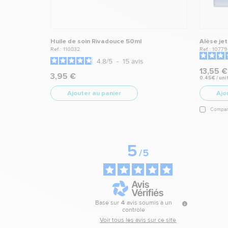
Huile de soin Rivadouce 50ml
Alèse je
Ref.: 110832
Ref.: 10779
4.8
/
5
-
15
avis
13,55 €
3,95 €
0.45€ / uni
Ajouter au panier
Ajo
Compar
5
/
5
Basé sur
4
avis soumis à un
contrôle
Voir tous les avis sur ce site