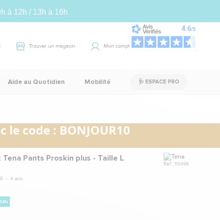
9h à 12h / 13h à 16h
t
Trouver un magasin
Mon compte
Panier
0
Aide au Quotidien
Mobilité
🩺 ESPACE PRO
 le code :
BONJOUR10
.
Marque
 Tena Pants Proskin plus - Taille L
Ref.: 113496
5
-
4
avis
 24h