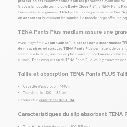
protection est recommandée pour les personnes
ayant une tail
Grâce à la nouvelle technologie
Body-Close Fit™
, la TENA Pants Plus
L’ensemble de la gamme TENA Pant Plus intègre le système
FeelDr
en absorbant
brièvement les liquides. Le modèle Large offre une cap
TENA Pants Plus medium assure une grand
Avec le système
Odour Control™
, la protection d’incontinence
TE
de mauvaises odeurs.
Les
TENA Pants Plus
permettent de garantir
élastique à la taille), une fois en place, ainsi qu’une barrière contre l
cuisses). Dans chaque
sac
de TENA Pants Plus, vous y trouverez de
1
Taille et absorption TENA Pants PLUS Tail
Capacité d’absorption : 1440 ml
Tour de taille : 100 – 135 cm
Découvrez le
guide des tailles TENA
Caractéristiques du slip absorbant TENA 
Taille
52-60
(tour de hanche : 100-135 cm)