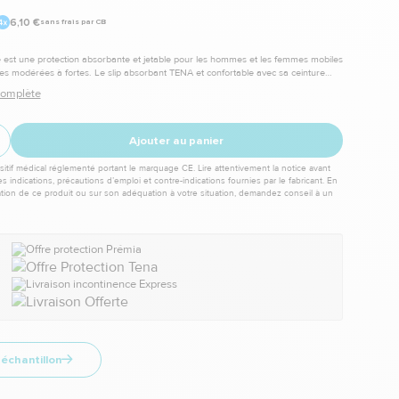
6,10 €
sans frais par CB
est une protection absorbante et jetable pour les hommes et les femmes mobiles
ires modérées à fortes. Le slip absorbant TENA et confortable avec sa ceinture
 complète
Ajouter au panier
itif médical réglementé portant le marquage CE. Lire attentivement la notice avant
les indications, précautions d’emploi et contre-indications fournies par le fabricant. En
sation de ce produit ou sur son adéquation à votre situation, demandez conseil à un
échantillon