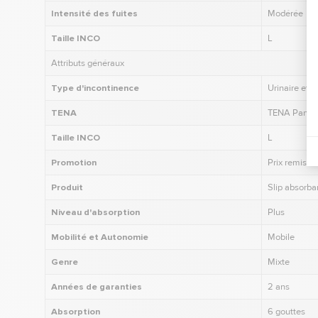
Intensité des fuites
Modérée
Taille INCO
L
Attributs généraux
Type d'incontinence
Urinaire et F
TENA
TENA Pants 
Taille INCO
L
Promotion
Prix remisé 
Produit
Slip absorba
Niveau d'absorption
Plus
Mobilité et Autonomie
Mobile
Genre
Mixte
Années de garanties
2 ans
Absorption
6 gouttes