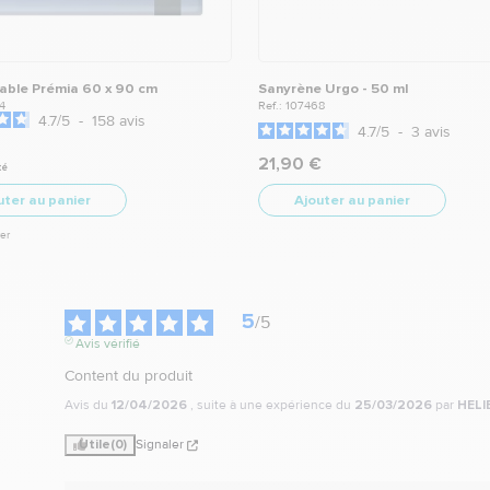
table Prémia 60 x 90 cm
Sanyrène Urgo - 50 ml
4
Ref.: 107468
4.7
/
5
-
158
avis
4.7
/
5
-
3
avis
21,90 €
té
uter au panier
Ajouter au panier
er
5
/
5
Avis vérifié
Content du produit
Avis du
12/04/2026
, suite à une expérience du
25/03/2026
par
HELI
Utile
(0)
Signaler