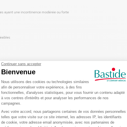
s ayant une incontinence modérée ou forte
réables
utonome
écale