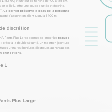
le L (52-60) et un tour de hanche de 100 à 135 cm.
 en taille L. offre une coupe ajustée et discrète.
y™
. Ce dernier préserve la peau de la personne
acité d’absorption allant jusqu’à 1 400 ml.
e discrétion
NA Pants Plus Large permet de limiter les
risques
, grâce à la double sécurité, un maintien (ceinture
es fuites urinaires (bordures élastiques au niveau des
4 protections
.
le L
Pants Plus Large