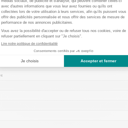
écale
Plus
au carton
nt