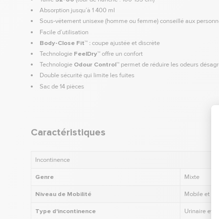
Absorption jusqu’à 1 400 ml
Sous-vêtement unisexe (homme ou femme) conseillé aux personne
Facile d’utilisation
Body-Close Fit™ :
coupe ajustée et discrète
Technologie
FeelDry™
offre un confort
Technologie
Odour Control™
permet de réduire les odeurs désag
Double sécurité qui limite les fuites
Sac de 14 pièces
Caractéristiques
Incontinence
Genre
Mixte
Niveau de Mobilité
Mobile et A
Type d'incontinence
Urinaire et F