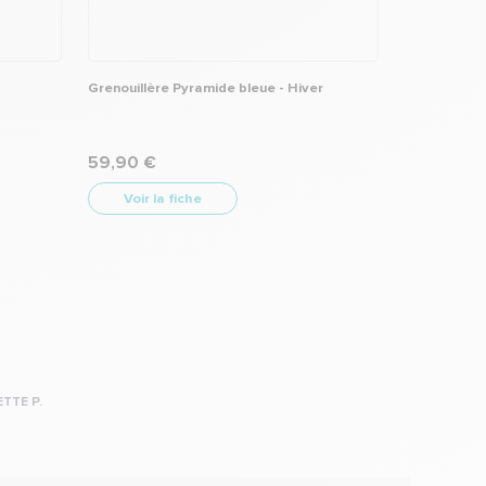
Grenouillère Pyramide bleue - Hiver
59,90 €
Voir la fiche
ETTE P.