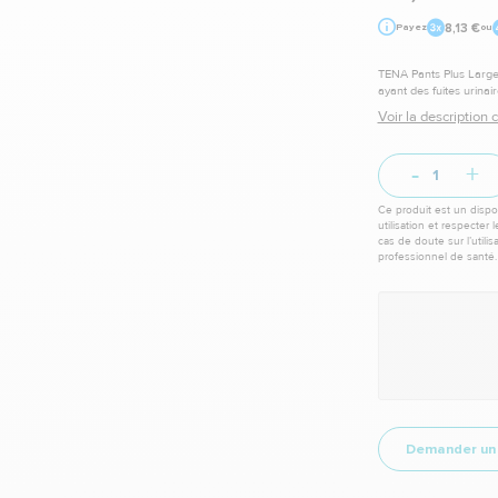
8,13 €
Payez
ou
TENA Pants Plus Large 
ayant des fuites urina
élastique
Voir la description
-
+
Ce produit est un dispos
utilisation et respecter 
cas de doute sur l’utili
professionnel de santé.
Demander un 