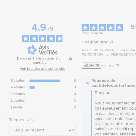
4.9
5
/
/
5
Avis vérifié
Très bon produit
Avis du
11/05/2026
, suite à un
02/05/2026
par
PIERRE EDOUA
Basé sur
7
avis soumis à un
contrôle
Utile
(0)
Signaler
Voir tous les avis sur ce site
Réponse de
5
étoiles
6
bastideleconfortmed
4
étoiles
1
Bonjour,

3
étoiles
0
2
étoiles
0
Nous vous remercions
1
étoile
0
chaleureusement pour
retour positif et votre 
excellente note. Nou
Trier les avis
ravis que notre produi
satisfasse et qu'il rép
vos attentes. N'hésite