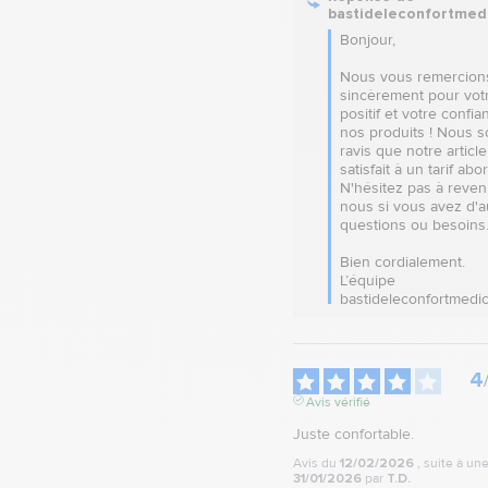
bastideleconfortmed
Bonjour,

Nous vous remercions
sincèrement pour votr
positif et votre confia
nos produits ! Nous 
ravis que notre article 
satisfait à un tarif abor
N'hésitez pas à reveni
nous si vous avez d'au
questions ou besoins.
Bien cordialement.

L’équipe 
bastideleconfortmedic
4
Avis vérifié
Juste confortable.
Avis du
12/02/2026
, suite à u
31/01/2026
par
T.D.