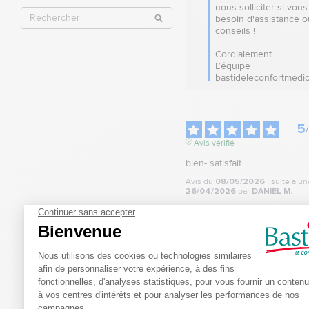
nous solliciter si vous
besoin d'assistance o
conseils !

Cordialement.

L’équipe 
bastideleconfortmedic
5
/
Avis vérifié
bien- satisfait
Avis du
08/05/2026
, suite à u
26/04/2026
par
DANIEL M.
Utile
(0)
Signaler
Réponse de
bastideleconfortmed
Bonjour,

Nous vous remercions