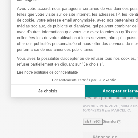
sincèrement pour votr
positif et sommes ravis
d'apprendre que vous
satisfait de votre produ
satisfaction est notre p
et votre avis nous mot
continuer à offrir le me
service possible. 

Cordialement.

L’équipe 
bastideleconfortmedic
5
/
Avis vérifié
Très bon produit au tarif abo
Avis du
23/04/2026
, suite à u
10/04/2026
par
MARCEL C.
Utile
(0)
Signaler
Réponse de