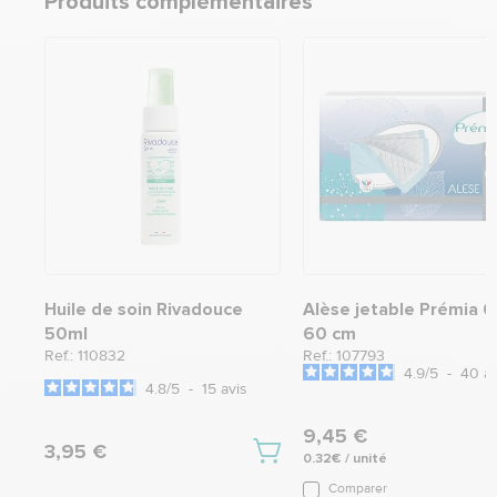
Produits complémentaires
Huile de soin Rivadouce
Alèse jetable Prémia 6
50ml
60 cm
Ref.: 110832
Ref.: 107793
4.9
/
5
-
40
av
4.8
/
5
-
15
avis
9,45 €
3,95 €
0.32€ / unité
Comparer