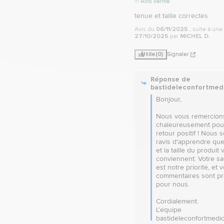
Avis vérifié
tenue et taille correctes
Avis du
06/11/2025
, suite à un
27/10/2025
par
MICHEL D.
Utile
(0)
Signaler
Réponse de
bastideleconfortmed
Bonjour,

Nous vous remercions
chaleureusement pour
retour positif ! Nous 
ravis d'apprendre que 
et la taille du produit 
conviennent. Votre sat
est notre priorité, et v
commentaires sont pr
pour nous.

Cordialement.

L’équipe 
bastideleconfortmedic