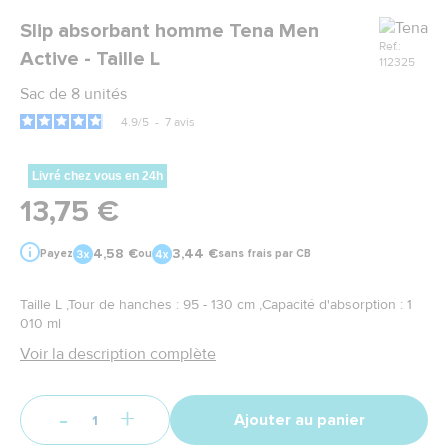
Marque
Slip absorbant homme Tena Men
Ref.:
Active - Taille L
112325
Sac de 8 unités
4.9
/
5
-
7
avis
Livré chez vous en 24h
13,75 €
4,58 €
3,44 €
Payez
ou
sans frais par CB
Taille L ,Tour de hanches : 95 - 130 cm ,Capacité d'absorption : 1
010 ml
Voir la description complète
-
+
Ajouter au panier