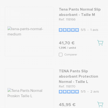
Tena Pants Normal Slip
absorbant - Taille M
Ref.: 118166
5
/
5
-
1
avis
41,70 €
1,39€ / unité
Comparer
TENA Pants Slip
absorbant Protection
Normal - Taille L
Ref.: 118170
5
/
5
-
2
avis
45,95 €