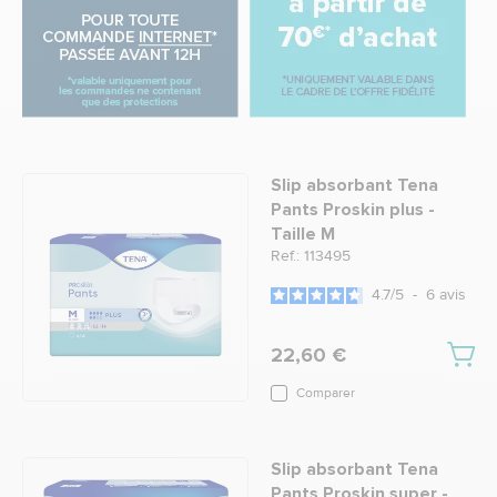
Slip absorbant Tena
Pants Proskin plus -
Taille M
Ref.: 113495
4.7
/
5
-
6
avis
22,60 €
Comparer
Slip absorbant Tena
Pants Proskin super -