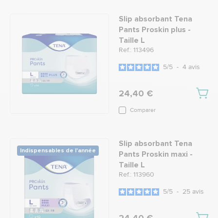
Slip absorbant Tena
Pants Proskin plus -
Taille L
Ref.: 113496
5
/
5
-
4
avis
24,40 €
Comparer
Slip absorbant Tena
Indispensables de l'année
Pants Proskin maxi -
Taille L
Ref.: 113960
5
/
5
-
25
avis