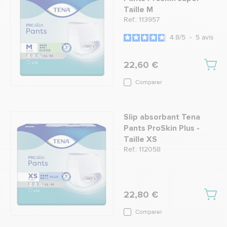
Taille M
Ref.: 113957
4.8
/
5
-
5
avis
22,60 €
Comparer
Slip absorbant Tena
Pants ProSkin Plus -
Taille XS
Ref.: 112058
22,80 €
Comparer