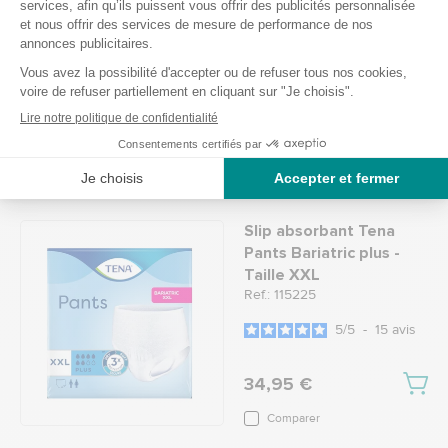
Taille XL
Ref.: 113961
4.8
/
5
-
4
avis
29,00 €
Comparer
Slip absorbant Tena
Pants Bariatric plus -
Taille XXL
Ref.: 115225
5
/
5
-
15
avis
34,95 €
Comparer