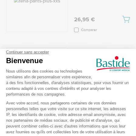
26,95 €
Comparer
Slip absorbant Tena
Indispensables de l'année
Pants Proskin Maxi -
Taille XL
Ref.: 111772
4.9
/
5
-
17
avis
29,00 €
Comparer
Slip absorbant Tena
Pants ProSkin super -