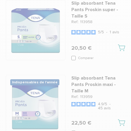
Slip absorbant Tena
Pants Proskin super -
Taille S
Ref.: 113958
5
/
5
-
1
avis
20,50 €
Comparer
Slip absorbant Tena
Indispensables de l'année
Pants Proskin maxi -
Taille M
Ref.: 113959
4.9
/
5
-
45
avis
22,50 €