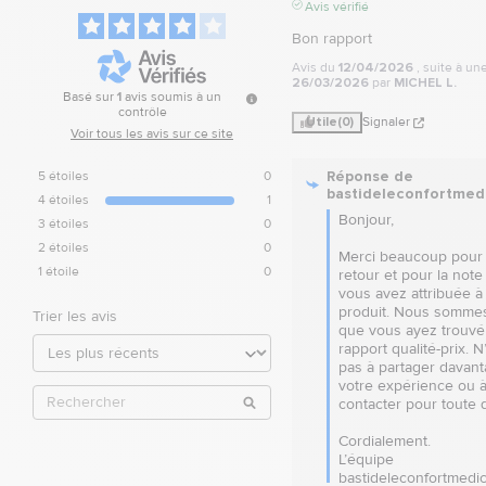
Avis vérifié
Bon rapport
Avis du
12/04/2026
, suite à u
26/03/2026
par
MICHEL L.
Basé sur
1
avis soumis à un
contrôle
Utile
(0)
Signaler
Voir tous les avis sur ce site
Réponse de
5
étoiles
0
bastideleconfortmed
4
étoiles
1
Bonjour, 

3
étoiles
0
2
étoiles
0
Merci beaucoup pour 
1
étoile
0
retour et pour la note
vous avez attribuée à 
produit. Nous sommes 
Trier les avis
que vous ayez trouvé
rapport qualité-prix. N
pas à partager davant
votre expérience ou à
contacter pour toute q
Cordialement.

L’équipe 
bastideleconfortmedic