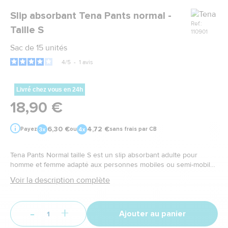
Marque
Slip absorbant Tena Pants normal -
Ref.:
Taille S
110901
Sac de 15 unités
4
/
5
-
1
avis
Livré chez vous en 24h
18,90 €
6,30 €
4,72 €
Payez
ou
sans frais par CB
Tena Pants Normal taille S est un slip absorbant adulte pour
homme et femme adapté aux personnes mobiles ou semi-mobiles
ayant des fuites urinaires légères à modérées. La protection pour
Voir la description complète
incontinence s'ajuste naturellement à votre taille.
-
+
Ajouter au panier