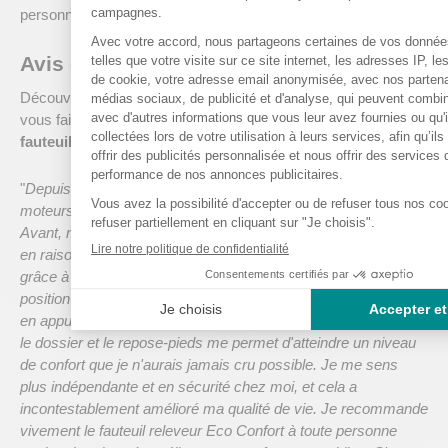
personnalisée.
Avis et témoignages de clients
Découvrez les
expériences et les avis de nos clients
pour
vous faire une idée de la qualité et de la performance de nos
fauteuils releveurs électriques
.
"
Depuis que j'ai commencé à utiliser mon fauteuil releveur 2
moteurs Eco Confort, ma vie quotidienne a été transformée.
Avant, me lever et m'asseoir étaient des moments redoutés
en raison de mes douleurs articulaires. Mais maintenant,
grâce à ce fauteuil, je peux me lever sans effort et trouver la
position parfaite pour lire ou regarder la télévision, simplement
en appuyant sur un bouton. La possibilité d'ajuster séparément
le dossier et le repose-pieds me permet d'atteindre un niveau
de confort que je n'aurais jamais cru possible. Je me sens
plus indépendante et en sécurité chez moi, et cela a
incontestablement amélioré ma qualité de vie. Je recommande
vivement le fauteuil releveur Eco Confort à toute personne