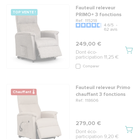
Fauteuil releveur
TOP VENTE !
PRIMO+ 3 fonctions
Ref.: 115218
4.6
/
5
-
62
avis
249,00 €
Dont éco-
participation 11,25 €
Comparer
Fauteuil releveur Primo
Chauffant 🌡
chauffant 3 fonctions
Ref.: 118606
279,00 €
Dont éco-
participation 9,20 €