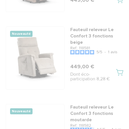
449,00 €
Fauteuil releveur Le
Nouveauté
Confort 3 fonctions
beige
Ref.: 118581
5
/
5
-
1
avis
449,00 €
Dont éco-
participation 8,28 €
Fauteuil releveur Le
Nouveauté
Confort 3 fonctions
moutarde
Ref.: 118582