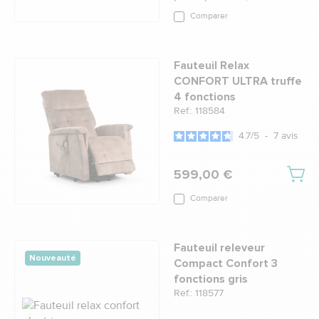
Comparer
Fauteuil Relax
CONFORT ULTRA truffe
4 fonctions
Ref.: 118584
4.7
/
5
-
7
avis
599,00 €
Comparer
Fauteuil releveur
Nouveauté
Compact Confort 3
fonctions gris
Ref.: 118577