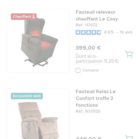
Fauteuil releveur
Chauffant 🌡
chauffant Le Cosy
Ref.: 117972
4.8
/
5
-
16
avis
399,00 €
Dont éco-
participation 11,25 €
Comparer
Fauteuil Relax Le
Exclusivité web
Confort truffe 3
fonctions
Ref.: 903550