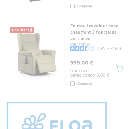
Comparer
Fauteuil reveleur cosy
Chauffant 🌡
chauffant 3 fonctions
vert olive
Ref.: 118597
3.5
/
5
-
4
avis
399,00 €
Dont éco-
participation 9,89 €
Comparer