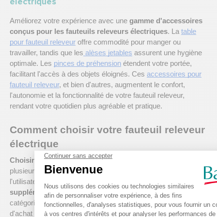
électriques
Améliorez votre expérience avec une
gamme d'accessoires
conçus pour les fauteuils releveurs électriques
. La
table
pour fauteuil releveur
offre commodité pour manger ou
travailler, tandis que les
alèses jetables
assurent une hygiène
optimale. Les
pinces de préhension
étendent votre portée,
facilitant l'accès à des objets éloignés. Ces
accessoires pour
fauteuil releveur
, et bien d'autres, augmentent le confort,
l'autonomie et la fonctionnalité de votre fauteuil releveur,
rendant votre quotidien plus agréable et pratique.
Comment choisir votre fauteuil releveur
électrique
Choisir le bon fauteuil releveur
nécessite de considérer
plusieurs facteurs, tels que les besoins spécifiques de
l'utilisateur, le
type de motorisation
, les
fonctionnalités
supplémentaires
, et
l'espace disponible
. Découvrez
la
catégorie
fauteuil releveur cocoon
et consultez notre
guide
d'achat sur les fauteuils releveurs
pour une aide détaillée et