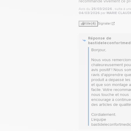
recommande vivement ce pro
Avis du
25/03/2026
, suite à u
04/03/2026
par
MARIE CLAUDE
Utile
(4)
Signaler
Réponse de
bastideleconfortmed
Bonjour,

Nous vous remercions
chaleureusement pour
avis positif ! Nous so
ravis d'apprendre que 
produit a dépassé les 
et que son montage a 
facile. Votre recomman
nous touche et nous 
encourage à continuer 
des articles de qualité.
Cordialement.

L’équipe 
bastideleconfortmedic