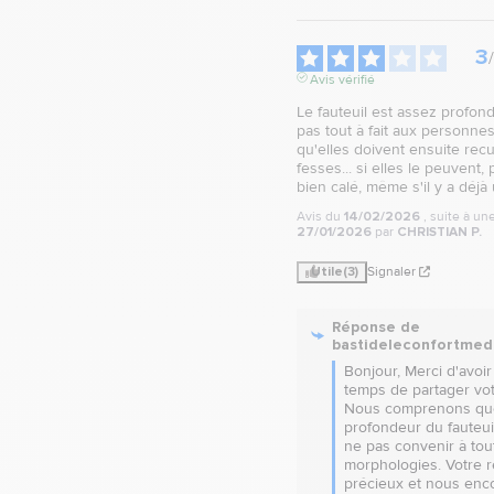
3
/
Avis vérifié
Le fauteuil est assez profond
pas tout à fait aux personnes 
qu'elles doivent ensuite recul
fesses... si elles le peuvent, 
bien calé, même s'il y a déjà
Avis du
14/02/2026
, suite à u
27/01/2026
par
CHRISTIAN P.
Utile
(3)
Signaler
Réponse de
bastideleconfortmed
Bonjour, Merci d'avoir 
temps de partager votr
Nous comprenons que
profondeur du fauteuil
ne pas convenir à tout
morphologies. Votre re
précieux et nous enco