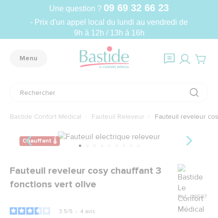
09 69 32 66 23
Une question ?
- Prix d'un appel local du lundi au vendredi de
9h à 12h / 13h à 16h
Menu
Bastide Confort Médical
Fauteuil Releveur
Fauteuil reveleur cos
Chauffant 🌡
Marque
Fauteuil reveleur cosy chauffant 3
fonctions vert olive
Ref.: 118597
3.5
/
5
-
4
avis