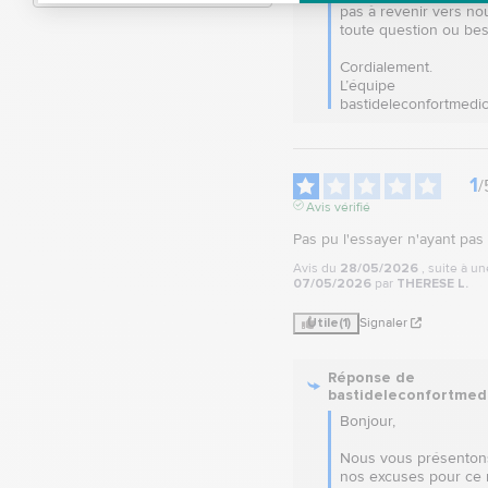
pas à revenir vers no
toute question ou beso
Cordialement.

L’équipe 
bastideleconfortmedic
1
/
Avis vérifié
Pas pu l'essayer n'ayant pas é
Avis du
28/05/2026
, suite à u
07/05/2026
par
THERESE L.
Utile
(1)
Signaler
Réponse de
bastideleconfortmed
Bonjour,

Nous vous présentons
nos excuses pour ce r