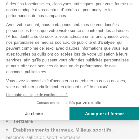
Formule biodégradable : 99,7 % en 28 jours (OCDE 301)
Pulvérisateur issu de 66,43 % de plastique recyclé.
Bidon majoritairement recyclable.
Conseils d'utilisation du détergeant
désinfectant Bactopin Plus
milieux médicalisés
: cabinets médicaux, cabinets
dentaires, ambulances, maisons de retraite médicalisées,
cliniques, hôpitaux.
Collectivités
: crèches (dont bacs à sable), garderies,
écoles, lycées, …
Tertiaire
Établissements thermaux
.
Milieux sportifs
:
piscines, salles de sport, vestiaires…