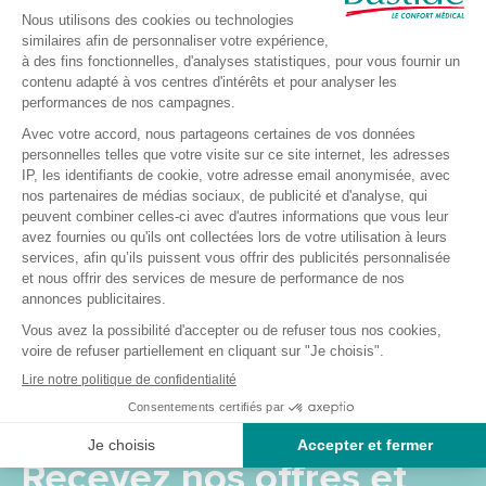
Equipements médicaux
Toute notre gamme de produit est en stock et livrable
sous 5 jours. Nous apportons une attention toute
particulière à livrer notre commande dans des cartons
neutres sans signe distinctif.
Vous pouvez également commander gratuitement des
échantillons de protections d’incontinence.
Vous pourrez retrouver nos produits dans différentes
grandes rubriques, telles que « Fauteuils Releveurs », «
Incontinence » ou « Matériel Médical ».
N'hésitez pas à consulter la rubrique Bonnes affaires et
retrouvez nos produits et matériel médical au meilleur
prix.
Recevez nos offres et