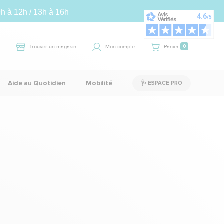
9h à 12h / 13h à 16h
t
Trouver un magasin
Mon compte
Panier
0
Aide au Quotidien
Mobilité
🩺 ESPACE PRO