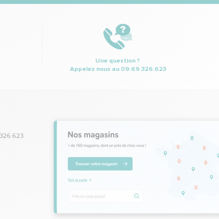
Une question ?
Appelez nous au
09.69.326.623
.326.623
,