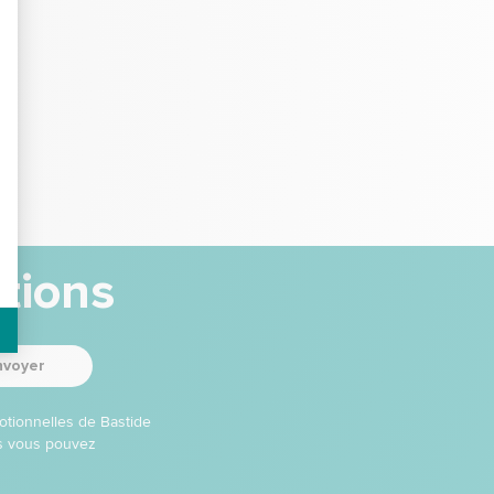
tions
nvoyer
otionnelles de Bastide
ns vous pouvez