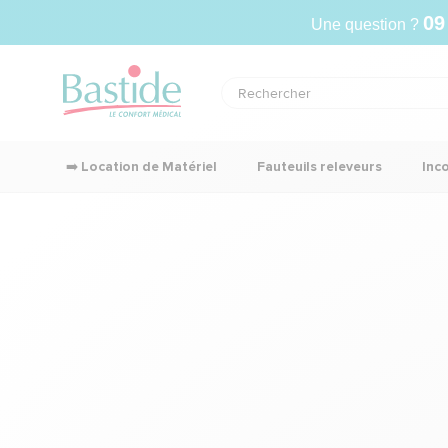
09
Une question ?
➡️ Location de Matériel
Fauteuils releveurs
Inc