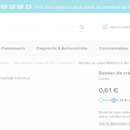
 69 32 66 23
- Prix d'un appel local du lundi au vendredi de 
Aide et contac
& Pansements
Diagnostic & Autocontrôle
Consommables
ments
Bandes De Crêpes Et De Contention
Bandes de crêpe Médistock 4m
Bandes de cr
L'unité
0,61 €
0,20 €
Payez
ou
Bande de crêpe médical
légère, maintient les p
Voir la description