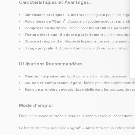
Caractéristiques et Avantages :
Dimensions pratiques
:
4 mètres
de longueur pour une largeur
Poids léger de 75g/m²
: Apporte un soutien adéquat
sans alour
Compression modérée :
Idéale pour
maintenir les pansement
Texture élastique
:
S'adapte parfaitement
aux formes du corp
Douce et respirante :
Respecte la peau et permet une aération, ré
Usage polyvalent
: Convient aux soins à domicile, en milieu clin
Utilisations Recommandées
Maintien de pansements :
Assure la stabilité des pansements sa
Soutien et compression légère :
Idéale pour des applications 
Soins de premiers secours :
Essentielle dans les trousses de sec
Mode d'Emploi
Enrouler la bande de crêpe autour de la zone blessée ou nécessitant un
La bande de crêpe médicale
75g/m² – 4m x 7cm
est un indispensa