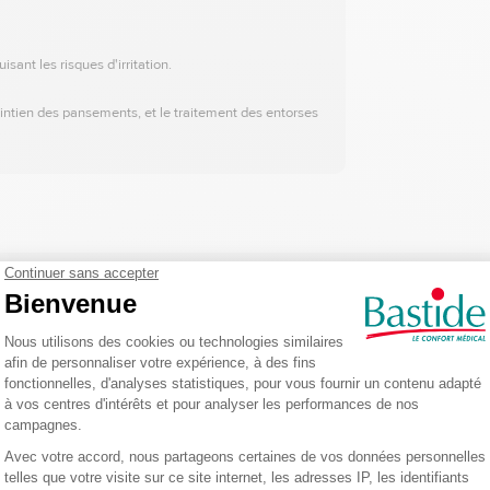
sant les risques d'irritation.
aintien des pansements, et le traitement des entorses
DESCRIPTION DU PRODUIT
ins
de premiers secours et le
maintien des pansements
. Conçue pour offrir u
érence optimale, tandis que sa
légèreté
et sa
respirabilité
la rendent agréable