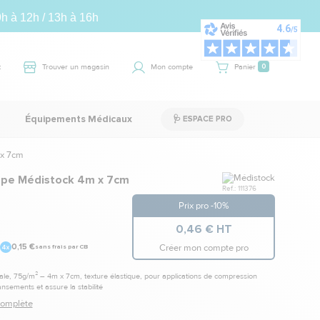
9h à 12h / 13h à 16h
t
Trouver un magasin
Mon compte
Panier
0
Équipements Médicaux
🩺 ESPACE PRO
 x 7cm
Marque
êpe Médistock 4m x 7cm
Ref.: 111376
Prix pro -10%
0,46 € HT
Créer mon compte pro
0,15 €
sans frais par CB
e, 75g/m² – 4m x 7cm, texture élastique, pour applications de compression
ansements et assure la stabilité
 complète