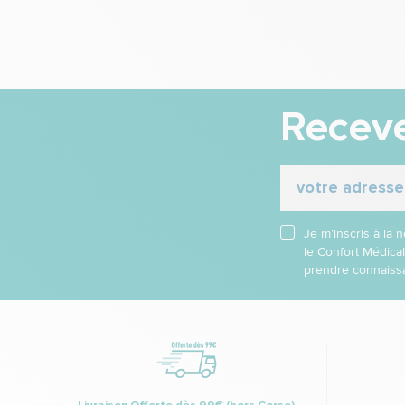
Receve
Je m’inscris à la
le Confort Médica
prendre connaissa
Livraison Offerte dès 99€ (hors Corse)