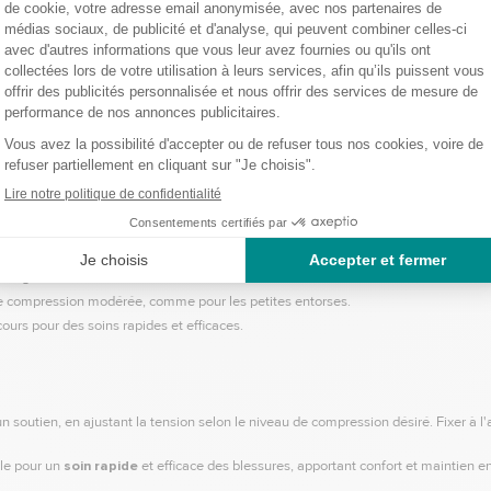
 de
7 cm
, permettant de couvrir efficacement les zones blessées.
dir
ni restreindre les mouvements.
s
ou pour des applications de compression légère.
s pour un confort maximal.
duisant les risques d'irritation.
ique, et dans les kits de premiers secours.
ns glisser.
de compression modérée, comme pour les petites entorses.
ours pour des soins rapides et efficaces.
 soutien, en ajustant la tension selon le niveau de compression désiré. Fixer à l'
ble pour un
soin rapide
et efficace des blessures, apportant confort et maintien en