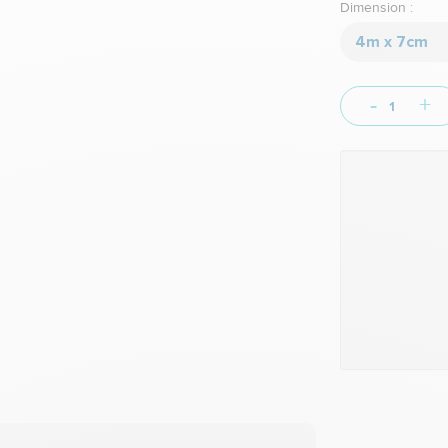
Dimension :
4m x 7cm
-
+