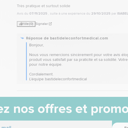
Très pratique et surtout solide
Avis du
07/11/2025
, suite à une expérience du
29/10/2025
par
ISABEL
Utile
(0)
Signaler
Réponse de
bastideleconfortmedical.com
Bonjour,  

Nous vous remercions sincèrement pour votre avis élo
produit vous satisfait par sa praticité et sa solidité. Vot
pour notre équipe.  

Cordialement.

L’équipe bastideleconfortmedical
z nos offres et promo
E