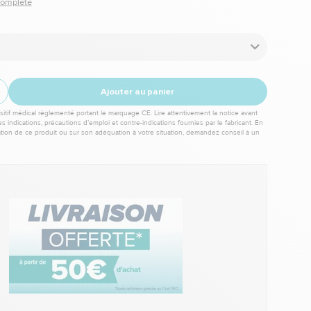
 complète
Ajouter au panier
itif médical réglementé portant le marquage CE. Lire attentivement la notice avant
les indications, précautions d’emploi et contre-indications fournies par le fabricant. En
sation de ce produit ou sur son adéquation à votre situation, demandez conseil à un