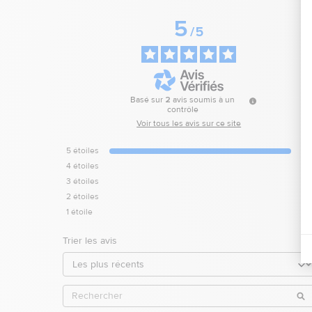
5
/
5
Basé sur
2
avis soumis à un
contrôle
Voir tous les avis sur ce site
5
étoiles
4
étoiles
3
étoiles
2
étoiles
1
étoile
Trier les avis