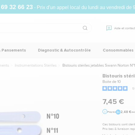
 69 32 66 23
- Prix d'un appel local du lundi au vendredi de 
Aide et contac
& Pansements
Diagnostic & Autocontrôle
Consommables
ments
Instrumentations Stériles
Bistouris stériles jetables Swann Norton N°
Bistouris stér
Boîte de 10
5
/
7,45 €
2,48 €
Payez
ou
Ces bistouris sont stér
Prix bas & livraison ra