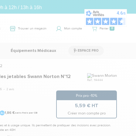
9h à 12h / 13h à 16h
t
Trouver un magasin
Mon compte
Panier
0
Équipements Médicaux
🩺 ESPACE PRO
12
Marque
iles jetables Swann Norton N°12
Ref.: 114444
5
-
2
avis
Prix pro -10%
5,59 € HT
Créer mon compte pro
1,86 €
sans frais par CB
iles et à usage unique. Ils permettent de pratiquer des incisions avec précision.
pide en 48H