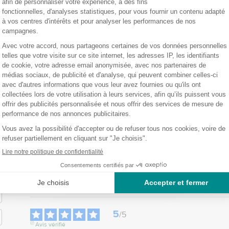
5
/
5
Avis vérifié
Lame recourbée ideale pour retirer les points de suture
Avis du
14/11/2025
, suite à une expérience du
05/11/2025
par
STEPHA
Utile
(0)
Signaler
Réponse de
bastideleconfortmedical.com
2
Bonjour,

0
Nous vous remercions pour votre avis positif sur notr
0
qu'elle répond parfaitement à vos attentes pour retirer le
0
priorité, et nous espérons vous revoir bientôt sur notre s
0
Cordialement.

L’équipe bastideleconfortmedical
5
/
5
Avis vérifié