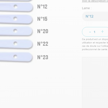
Voir la description
Lame :
N°12
-
+
Ce produit est un dispos
utilisation et respecter 
cas de doute sur l’utili
professionnel de santé.