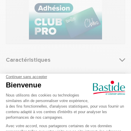
Caractéristiques
Incontinence
Genre
Mixte
Attributs généraux
Genre
Mixte