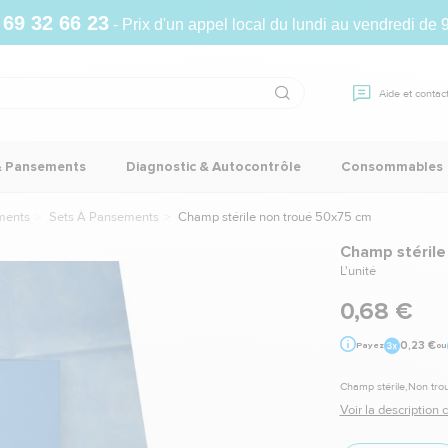
 69 32 66 23
- Prix d'un appel local du lundi au vendredi de 
Aide et contac
& Pansements
Diagnostic & Autocontrôle
Consommables
ments
Sets À Pansements
Champ stérile non troué 50x75 cm
Champ stérile
L'unité
0,68 €
0,23 €
Payez
ou
Champ stérile,Non tro
Voir la description