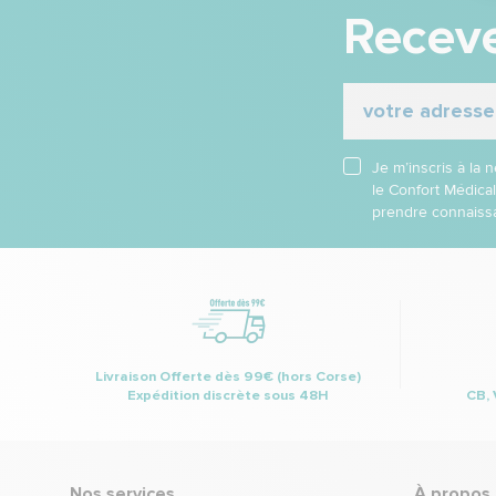
Receve
Je m’inscris à la
le Confort Médica
prendre connaissa
Livraison Offerte dès 99€ (hors Corse)
Expédition discrète sous 48H
CB, 
Nos services
À propos