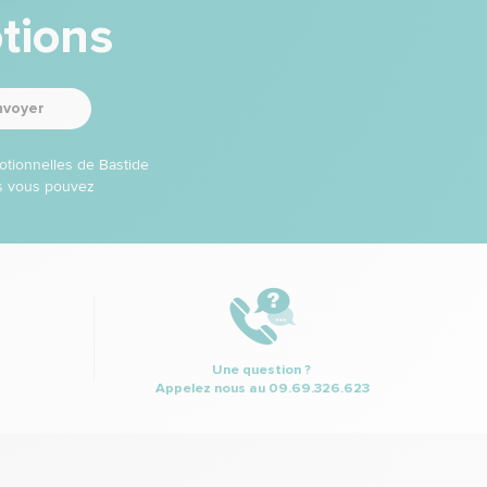
tions
nvoyer
otionnelles de Bastide
ns vous pouvez
Une question ?
Appelez nous au
09.69.326.623