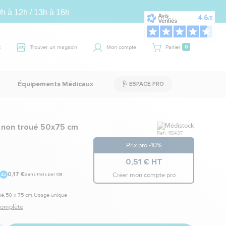
9h à 12h / 13h à 16h
t
Trouver un magasin
Mon compte
Panier
0
Équipements Médicaux
🩺 ESPACE PRO
Marque
 non troué 50x75 cm
Ref.: 115437
Prix pro -10%
0,51 € HT
Créer mon compte pro
0,17 €
sans frais par CB
ué,50 x 75 cm,Usage unique
 complète