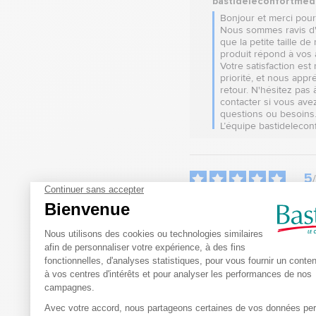
bastideleconfortmed
Bonjour et merci pour v
Nous sommes ravis d'
que la petite taille de 
produit répond à vos a
Votre satisfaction est 
priorité, et nous appré
retour. N'hésitez pas 
contacter si vous avez
questions ou besoins.
L’équipe bastidelecon
5
/
Avis vérifié
Pratique 

Petite!
Avis du
02/11/2025
, suite à un
24/10/2025
par
Catherine B.
Utile
(0)
Signaler
Réponse de