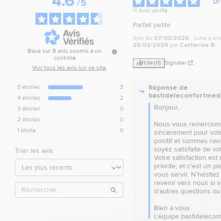
4.6
5
/
/
5
Avis vérifié
Parfait petite
Avis du
07/03/2026
, suite à u
25/02/2026
par
Catherine B.
Basé sur
5
avis soumis à un
contrôle
Utile
(0)
Signaler
Voir tous les avis sur ce site
Réponse de
5
étoiles
3
bastideleconfortmed
4
étoiles
2
Bonjour,

3
étoiles
0
2
étoiles
0
Nous vous remercions
1
étoile
0
sincèrement pour votr
positif et sommes ravi
soyez satisfaite de vot
Trier les avis
Votre satisfaction est 
priorité, et c'est un pla
vous servir. N’hésitez 
revenir vers nous si v
d’autres questions ou 
Bien à vous.

L’équipe bastidelecon