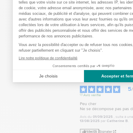
bastideleconfortmed
Bonjour,

Merci infiniment pour 
retour positif ! Nous 
ravis que vous trouvie
produit pratique et à 
taille. Votre satisfactio
priorité, et nous espé
revoir bientôt sur notre
Cordialement.

L’équipe bastidelecon
5
/
Avis vérifié
Peu cher

Ne se décompose pas pas d
Avis du
01/09/2025
, suite à u
13/08/2025
par
Catherine B.
Utile
(0)
Signaler