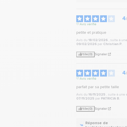
4
Avis vérifié
petite et pratique
Avis du
18/02/2026
, suite à u
09/02/2026
par
Christian P.
Utile
(0)
Signaler
4
Avis vérifié
parfait par sa petite taille
Avis du
16/11/2025
, suite à une
07/11/2025
par
PATRICIA B.
Utile
(0)
Signaler
Réponse de