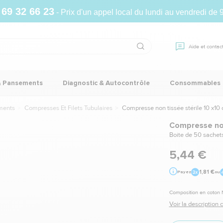
 69 32 66 23
- Prix d'un appel local du lundi au vendredi de 
Aide et contac
& Pansements
Diagnostic & Autocontrôle
Consommables
ments
Compresses Et Filets Tubulaires
Compresse non tissée stérile 10 x10
Compresse non
Boite de 50 sachet
5,44 €
1,81 €
Payez
ou
Composition en coton N
Voir la description