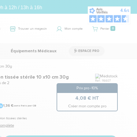
9h à 12h / 13h à 16h
t
Trouver un magasin
Mon compte
Panier
0
Équipements Médicaux
🩺 ESPACE PRO
 cm 30g
Marque
 tissée stérile 10 x10 cm 30g
Ref.: 116607
s de 2
Prix pro -10%
4,08 € HT
Créer mon compte pro
1,36 €
sans frais par CB
on tissées stériles
 complète