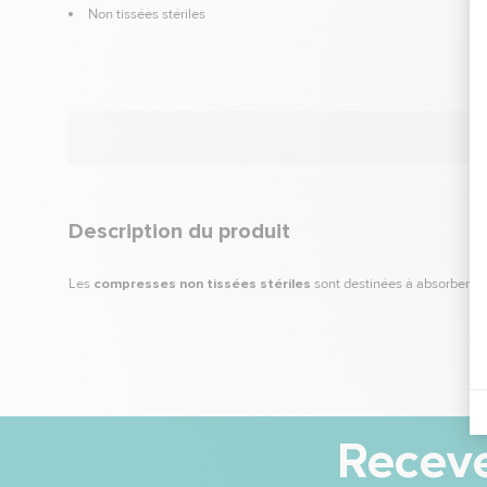
Non tissées stériles
Description du produit
Les
compresses non tissées stériles
sont destinées à absorber les
Receve