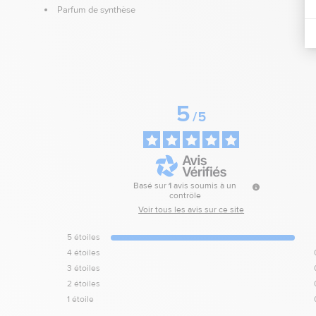
Parfum de synthèse
5
/
5
Basé sur
1
avis soumis à un
contrôle
Voir tous les avis sur ce site
5
étoiles
4
étoiles
3
étoiles
2
étoiles
1
étoile