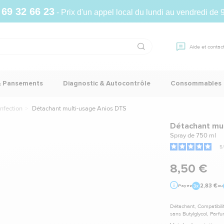
 69 32 66 23
- Prix d'un appel local du lundi au vendredi de 
Aide et contac
& Pansements
Diagnostic & Autocontrôle
Consommables
nfection
Détachant multi-usage Anios DTS
Détachant mul
Spray de 750 ml
5
/
8,50 €
2,83 €
Payez
ou
Détachant, Compatibilit
sans Butylglycol, Par