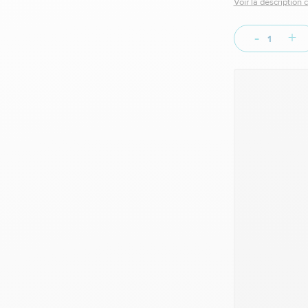
Voir la description
-
+