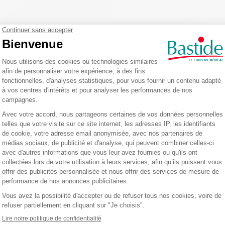
 les denrées alimentaires
er agir. Essuyer avec un papier à usage unique ou une microfibre.
aires non emballées, la peau ou les muqueuses.