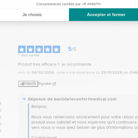
5
/
5
Avis vérifié
Produit très efficace !!  je recommande.
Avis du
04/02/2026
, suite à une expérience du
22/01/2026
par
CHAR
Utile
(0)
Signaler
Réponse de
bastideleconfortmedical.com
1
Bonjour,  

0
Nous vous remercions sincèrement pour votre retour po
0
produit vous satisfait et nous espérons qu'il continuera 
0
vers nous si vous avez besoin de plus d'informations ou 
0
Cordialement.
