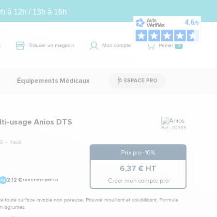
9h à 12h / 13h à 16h
t
Trouver un magasin
Mon compte
Panier
0
Équipements Médicaux
🩺 ESPACE PRO
Marque
ti-usage Anios DTS
Ref.: 112385
5
-
1
avis
Prix pro -10%
6,37 € HT
Créer mon compte pro
2,12 €
sans frais par CB
é toute surface lavable non poreuse, Pouvoir mouillant et solubilisant, Formule
fum agrumes