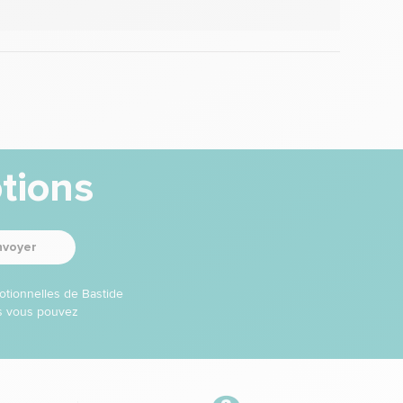
tions
nvoyer
otionnelles de Bastide
ns vous pouvez