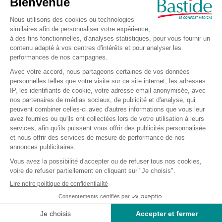
absorbant. Utile pour les blessures mineures comme les
coupures et les éraflures.
Avantages du pansement adhésifs stérile
mépore
Garde la blessure propre et la laisse respirer
N'adhére pas à la plaie pour être retiré sans difficulté
Pansement Mepore
flexible permettant une bonne
tenue même aux endroits difficiles comme les mains, les
genoux et les coudes