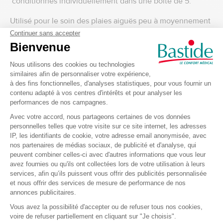
conditionnés individuellement dans une boîte de 5.
Utilisé pour le soin des plaies aiguës peu à moyennement
exsudatives, ce pansement est idéal pour les coupures,
dermabrasions, lacérations, plaies post-opératoires,
brûlures légères.
Le film OPSITE Post-Op est imperméable à l'eau ce qui
permet au patient de se doucher sans avoir à changer de
pansement.
Le film OPSITE Post-Op est imperméable aux bactéries (tel
que le Staphylococcus aureus Résistant à la Méthicilline)
ce qui réduit les risques d'infection secondaire et de
contamination croisée.
Sa haute perméabilité à la vapeur d'eau permet à la plaie
et à la peau péri-lésionnelle de respirer, minimise le risque
de macération et permet de laisser le pansement en place
plusieurs jours (2 fois plus longtemps qu’un pansement
non tissé).