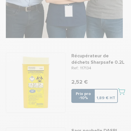
Récupérateur de
déchets Sharpsafe 0.2L
Ref.: 117134
2,52 €
Prix pro
-10%
1,89 € HT
Sacs poubelle DASRI