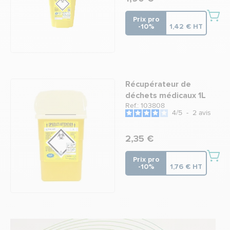
Prix pro
-10%
1,42 € HT
Récupérateur de
déchets médicaux 1L
Ref.: 103808
4
/
5
-
2
avis
2,35 €
Prix pro
-10%
1,76 € HT