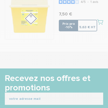
4
/
5
-
1
avis
7,50 €
Prix pro
-10%
5,63 € HT
Recevez nos offres et
promotions