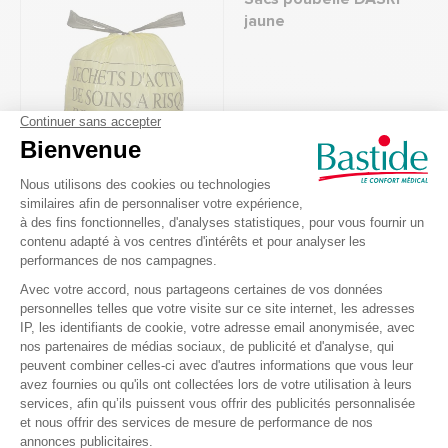
jaune
2,70 €
Récupérateur de
déchets Sharpsafe 3L
Ref.: 117098
2,80 €
Prix pro
-10%
2,10 € HT