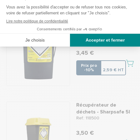
Récupérateur de
déchets 0.45L 5G
Ref.: 116609
5
/
5
-
1
avis
3,45 €
Prix pro
-10%
2,59 € HT
Récupérateur de
déchets - Sharpsafe 5l
Ref.: 118500
3,50 €