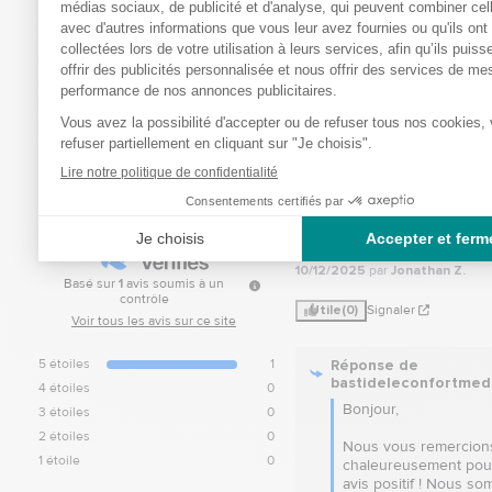
5
5
/
/
5
Avis vérifié
très bien
Avis du
19/12/2025
, suite à un
10/12/2025
par
Jonathan Z.
Basé sur
1
avis soumis à un
contrôle
Utile
(0)
Signaler
Voir tous les avis sur ce site
Réponse de
5
étoiles
1
bastideleconfortmed
4
étoiles
0
Bonjour,  

3
étoiles
0
2
étoiles
0
Nous vous remercions
1
étoile
0
chaleureusement pour
avis positif ! Nous so