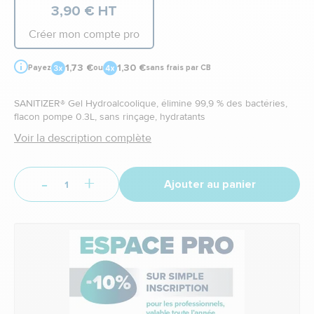
3,90 € HT
Créer mon compte pro
1,73 €
1,30 €
Payez
ou
sans frais par CB
SANITIZER® Gel Hydroalcoolique, élimine 99,9 % des bactéries,
flacon pompe 0.3L, sans rinçage, hydratants
Voir la description complète
-
+
Ajouter au panier