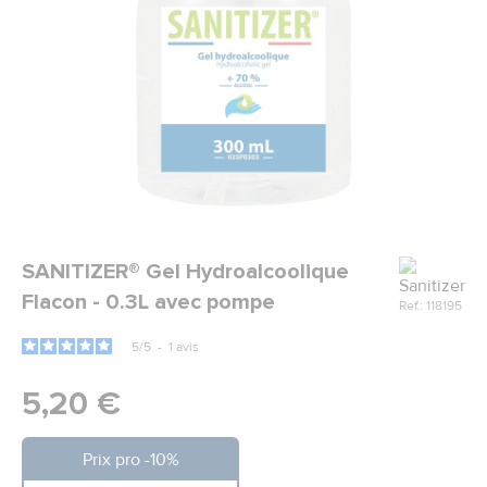
Marque
SANITIZER® Gel Hydroalcoolique
Flacon - 0.3L avec pompe
Ref.: 118195
5
/
5
-
1
avis
5,20 €
Prix pro -10%