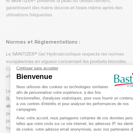
le SANITIZER® préserve la peau du dessèchement,
garantissant des mains douces et lisses même après des
utilisations fréquentes.
Normes et Réglementations :
Le SANITIZER® Gel Hydroalcoolique respecte les normes
européennes en vigueur concernant les produits biocides.
Conformément aux normes EN 1500, il assure une
efficacité maximale et une sécurité d'utilisation.
Le SANITIZER® Gel Hydroalcoolique en
flacon pompe de
0.3L
est la solution idéale pour ceux qui recherchent une
désinfection efficace
et pratique des mains. Sa formule
puissante et son format pratique en font un choix parfait
pour des environnements nécessitant une hygiène
fréquente et rigoureuse.