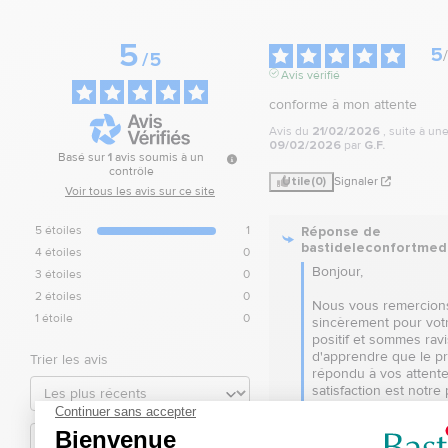
5
5
/
/
5
Avis vérifié
conforme à mon attente
Avis du
21/02/2026
, suite à u
09/02/2026
par
G.F.
Basé sur
1
avis soumis à un
contrôle
Utile
(0)
Signaler
Voir tous les avis sur ce site
Réponse de
5
étoiles
1
bastideleconfortmed
4
étoiles
0
Bonjour, 

3
étoiles
0
2
étoiles
0
Nous vous remercions
1
étoile
0
sincèrement pour votr
positif et sommes ravis
d'apprendre que le pro
Trier les avis
répondu à vos attentes
satisfaction est notre p
et nous espérons vous
à nouveau bientôt.
