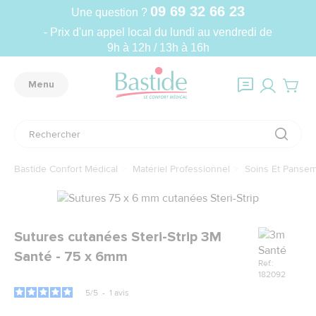
09 69 32 66 23
Une question ?
- Prix d'un appel local du lundi au vendredi de
9h à 12h / 13h à 16h
Menu
Bastide Confort Médical
Matériel Professionnel
Soins Et Panse
Marque
Sutures cutanées Steri-Strip 3M
Santé - 75 x 6mm
Ref.:
182092
5
/
5
-
1
avis