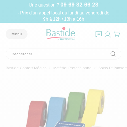
09 69 32 66 23
Une question ?
- Prix d'un appel local du lundi au vendredi de
9h à 12h / 13h à 16h
Menu
Bastide Confort Médical
Matériel Professionnel
Soins Et Panse