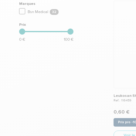
Marques
Bsn Medical
32
Prix
0 €
100 €
Leukosan St
Ref.: 116459
0,60 €
Prix pro -
Voir la