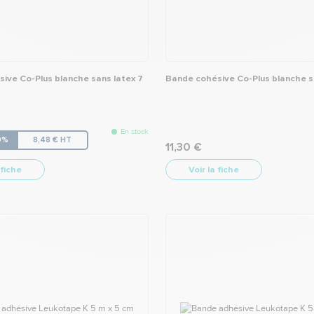
ive Co-Plus blanche sans latex 7
Bande cohésive Co-Plus blanche s
En stock
10%
8,48 € HT
11,30 €
 fiche
Voir la fiche