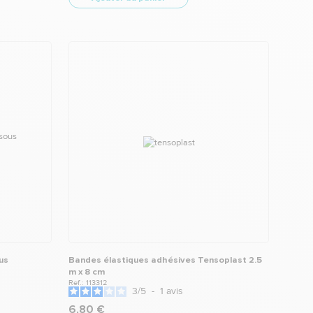
us
Bandes élastiques adhésives Tensoplast 2.5
m x 8 cm
Ref.: 113312
3
/
5
-
1
avis
6,80 €