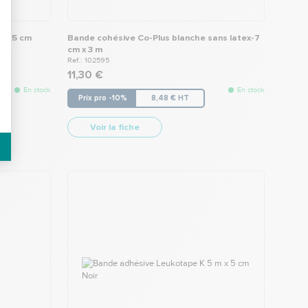
 2.5 cm
Bande cohésive Co-Plus blanche sans latex-7
cm x 3 m
Ref.: 102595
11,30 €
En stock
En stock
Prix pro -10%
8,48 € HT
Voir la fiche