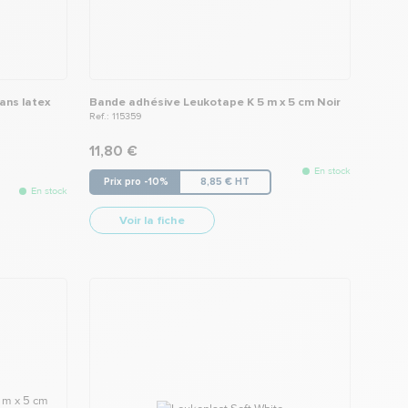
ans latex
Bande adhésive Leukotape K 5 m x 5 cm Noir
Ref.: 115359
11,80 €
En stock
Prix pro -10%
8,85 € HT
En stock
Voir la fiche