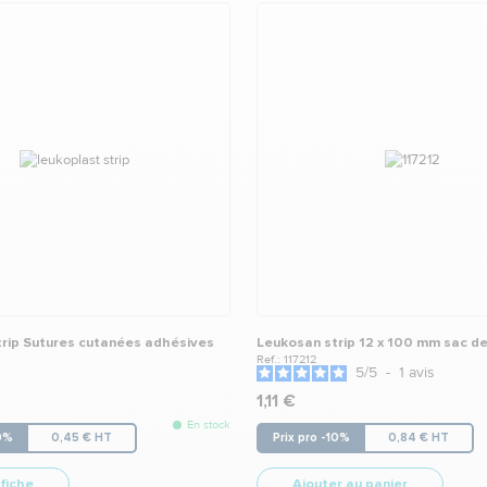
rip Sutures cutanées adhésives
Leukosan strip 12 x 100 mm sac d
Ref.: 117212
5
/
5
-
1
avis
1,11 €
En stock
10%
0,45 € HT
Prix pro -10%
0,84 € HT
 fiche
Ajouter au panier