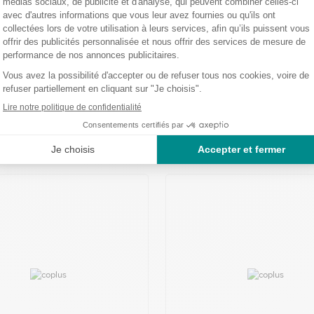
ésif Hypafix transparent 2m x 10
Bande adhésive Leukotape K 5 m x
Chair
Ref.: 115845
11,25 €
En stock
10%
7,20 € HT
Prix pro -10%
8,44 € HT
r au panier
Voir la fiche