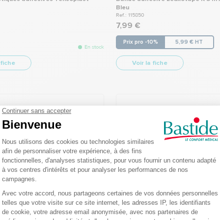
Bleu
Ref.: 115850
7,99 €
Prix pro -10%
5,99 € HT
En stock
 fiche
Voir la fiche