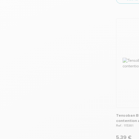
Tensoban B
contention 
Ref.: 115361
5,39 €