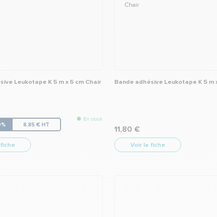
ive Leukotape K 5 m x 5 cm Chair
Bande adhésive Leukotape K 5 m 
En stock
10%
8,85 € HT
11,80 €
 fiche
Voir la fiche