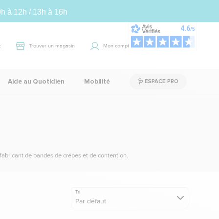
9h à 12h / 13h à 16h
t
Trouver un magasin
Mon compte
Panier
0
Aide au Quotidien
Mobilité
🩺 ESPACE PRO
fabricant de bandes de crêpes et de contention.
Tri
Par défaut