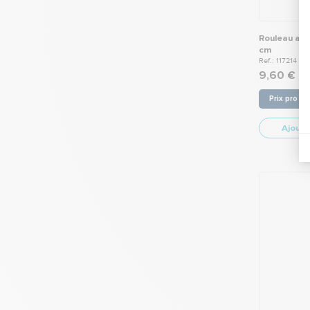
Rouleau adh
cm
Ref.: 117214
9,60 €
Prix pro -
Ajoute