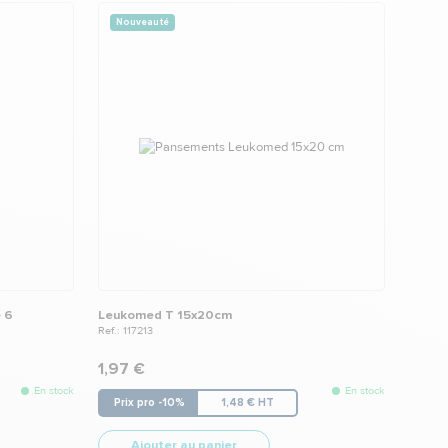
Nouveauté
e 6
Leukomed T 15x20cm
Ref.: 117213
1,97 €
En stock
En stock
Prix pro -10%
1,48 € HT
Ajouter au panier