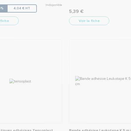
Indisponible
10%
4,04 € HT
5,39 €
 fiche
Voir la fiche
tiques adhésives Tensoplast
Bande adhésive Leukotape K 5 m x