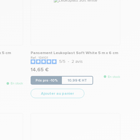
x 5 cm
Pansement Leukoplast Soft White 5 m x 6 cm
Ref.: 184101
5
/
5
-
2
avis
14,65 €
En stock
Prix pro -10%
10,99 € HT
En stock
Ajouter au panier