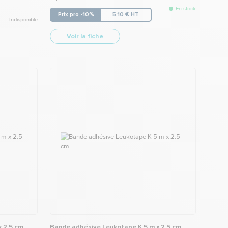
En stock
Prix pro -10%
5,10 € HT
Indisponible
Voir la fiche
 2.5 cm
Bande adhésive Leukotape K 5 m x 2.5 cm