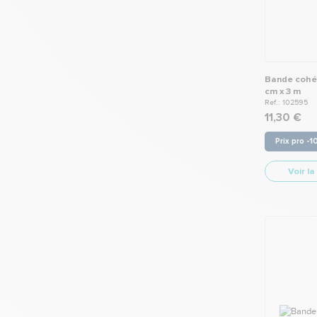
Bande cohés
cm x 3 m
Ref.: 102595
11,30 €
Prix pro -
Voir la