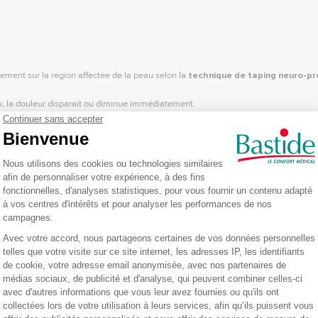
ement sur la région affectée de la peau selon la
technique de taping
neuro-pr
au; la douleur disparaît ou diminue immédiatement.
onne le liquide lymphatique et le sang, ce qui facilite la circulation dans la régi
pe K