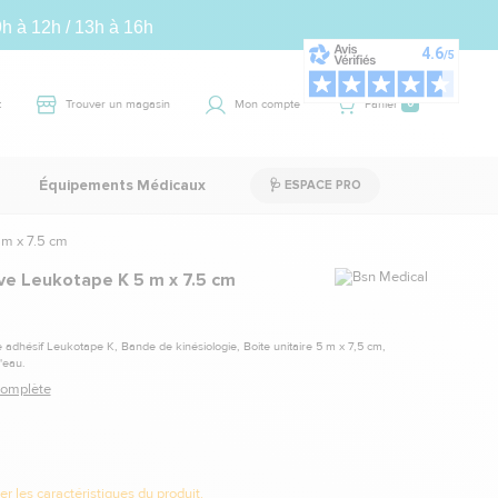
9h à 12h / 13h à 16h
t
Trouver un magasin
Mon compte
Panier
0
Équipements Médicaux
🩺 ESPACE PRO
m x 7.5 cm
Marque
e Leukotape K 5 m x 7.5 cm
adhésif Leukotape K, Bande de kinésiologie, Boite unitaire 5 m x 7,5 cm,
'eau.
 complète
r les caractéristiques du produit.