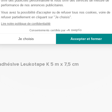
pe K
adhésive Leukotape K 5 m x 7,5 cm