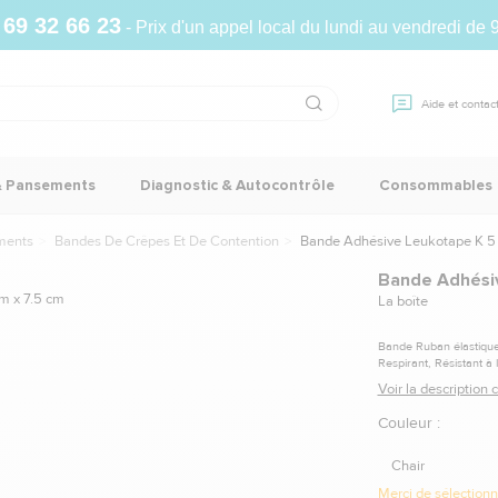
 69 32 66 23
- Prix d'un appel local du lundi au vendredi de 
Aide et contac
& Pansements
Diagnostic & Autocontrôle
Consommables
ments
Bandes De Crêpes Et De Contention
Bande Adhésive Leukotape K 5 
Bande Adhésiv
La boîte
Bande Ruban élastique 
Respirant, Résistant à l
Voir la description
Couleur :
Chair
Merci de sélectionne