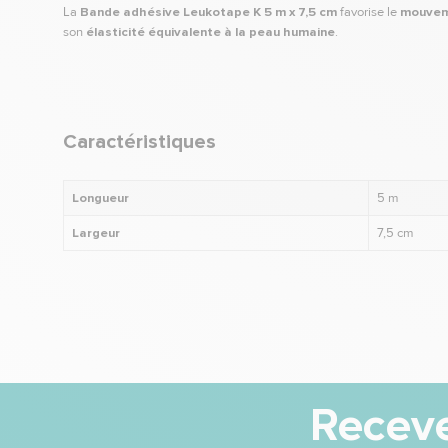
La
Bande adhésive Leukotape K 5 m x 7,5 cm
favorise le
mouve
son
élasticité équivalente à la peau humaine
.
Caractéristiques
Longueur
5 m
Largeur
7,5 cm
Receve