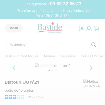
09 69 32 66 23
Une question ?
- Prix d'un appel local du lundi au vendredi de
9h à 12h / 13h à 16h
Menu
Bastide Confort Médical
Matériel Professionnel
Soins Et Panse
Marque
Bistouri UU n°21
Ref.: 8076027
boite de 10 unités
3
/
5
-
1
avis