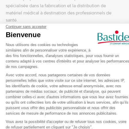
spécialisée dans la fabrication et la distribution de
matériel médical à destination des professionnels de
santé.
3
3
/
/
5
Avis vérifié
reçu mais pas utilise encore 
donc l étoile est aléatoire
Avis du
21/06/2026
, suite à un
Basé sur
1
avis soumis à un
expérience du
06/06/2026
par
contrôle
ALEJANDRO L.
Voir tous les avis sur ce site
Utile
(0)
Signaler
5
étoiles
0