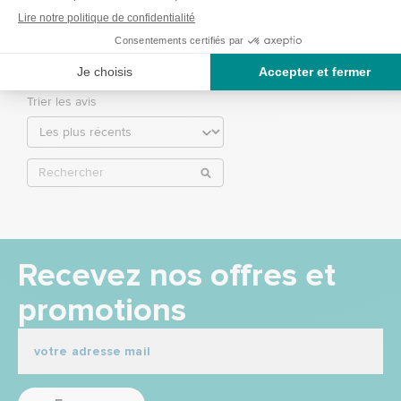
4
étoiles
0
3
étoiles
1
2
étoiles
0
1
étoile
0
Trier les avis
Recevez nos offres et
promotions