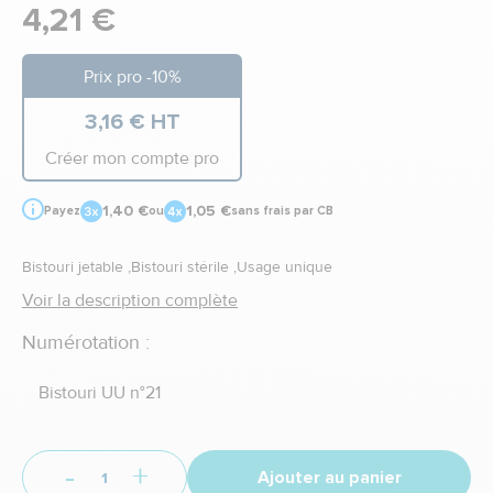
4,21 €
Prix pro -10%
3,16 € HT
Créer mon compte pro
1,40 €
1,05 €
Payez
ou
sans frais par CB
Bistouri jetable ,Bistouri stérile ,Usage unique
Voir la description complète
Numérotation :
Bistouri UU n°21
-
+
Ajouter au panier