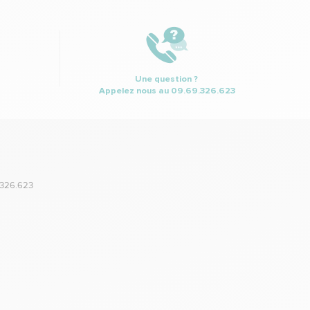
Une question ?
Appelez nous au
09.69.326.623
.326.623
,