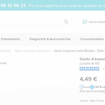
 69 32 66 23
- Prix d'un appel local du lundi au vendredi de 
Aide et contac
& Pansements
Diagnostic & Autocontrôle
Consommables
nfection
Gants d'examen médicaux
Gants d'examen nitrile Méditec - Taille
Gants d'examen
La boîte de 100
5
/
4,49 €
1,50 €
Payez
ou
Plus que 8 article(s)
Couleur : Bleu ,Forme 