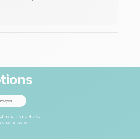
tions
nvoyer
otionnelles de Bastide
ns vous pouvez