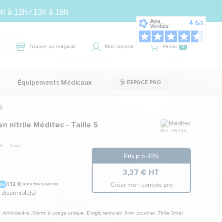
9h à 12h / 13h à 16h
t
Trouver un magasin
Mon compte
Panier
0
Équipements Médicaux
🩺 ESPACE PRO
 S
Marque
 nitrile Méditec - Taille S
Ref.: 115255
5
-
1
avis
Prix pro -10%
3,37 € HT
Créer mon compte pro
1,12 €
sans frais par CB
 disponible(s)
: Ambidextre ,Gants à usage unique ,Doigts texturés ,Non poudrés ,Taille Small