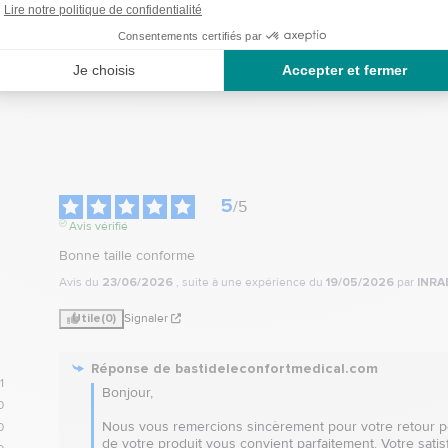
5
/
5
Avis vérifié
Bonne taille conforme
Avis du
23/06/2026
, suite à une expérience du
19/05/2026
par
INRAE
Utile
(0)
Signaler
Réponse de
bastideleconfortmedical.com
1
Bonjour, 

0
Nous vous remercions sincèrement pour votre retour posi
0
de votre produit vous convient parfaitement. Votre satisfa