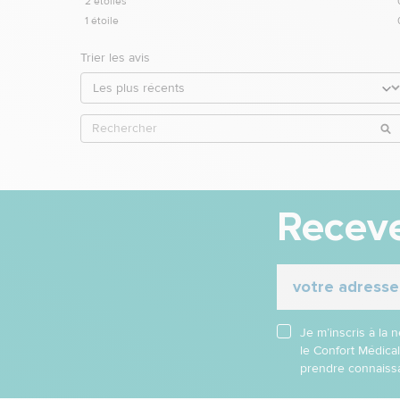
2
étoiles
1
étoile
Trier les avis
Receve
Je m’inscris à la
le Confort Médica
prendre connaissa