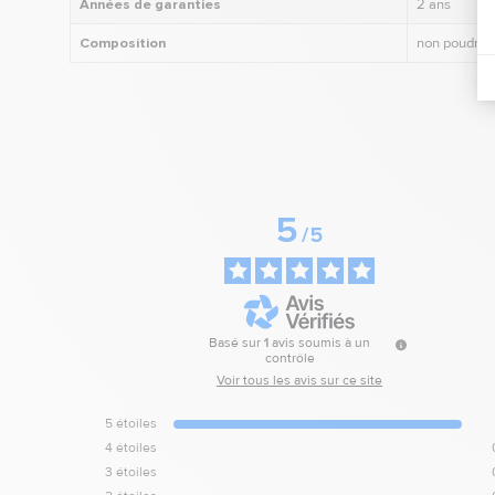
Années de garanties
2 ans
Composition
non poudrés
5
/
5
Basé sur
1
avis soumis à un
contrôle
Voir tous les avis sur ce site
5
étoiles
4
étoiles
3
étoiles