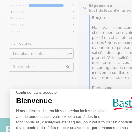
Réponse de
5
étoiles
1
bastideleconfortmed
4
étoiles
0
Bonjour,

3
étoiles
0
2
étoiles
0
Nous vous remercions
1
étoile
0
sincèrement pour votr
positif et votre note de
étoiles ! Nous sommes
Trier les avis
d'apprendre que vous
satisfait de la qualité 
produit. Votre satisfact
notre priorité, et vos 
encouragements nous
motivent à continuer 
d'améliorer nos servic
Bien à vous.

L’équipe 
bastideleconfortmedic
Recevez nos offres et