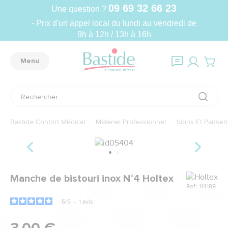
09 69 32 66 23
Une question ?
- Prix d'un appel local du lundi au vendredi de
9h à 12h / 13h à 16h
Menu
Bastide Confort Médical
Matériel Professionnel
Soins Et Panse
Marque
Manche de bistouri inox N°4 Holtex
Ref.: 114189
5
/
5
-
1
avis